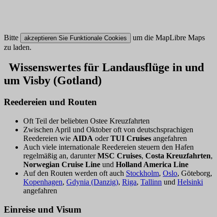
Bitte
um die MapLibre Maps
akzeptieren Sie Funktionale Cookies
zu laden.
Wissenswertes für Landausflüge in und
um Visby (Gotland)
Reedereien und Routen
Oft Teil der beliebten Ostee Kreuzfahrten
Zwischen April und Oktober oft von deutschsprachigen
Reedereien wie
AIDA
oder
TUI Cruises
angefahren
Auch viele internationale Reedereien steuern den Hafen
regelmäßig an, darunter
MSC Cruises
,
Costa Kreuzfahrten
,
Norwegian Cruise Line
und
Holland America Line
Auf den Routen werden oft auch
Stockholm
,
Oslo
, Göteborg,
Kopenhagen
,
Gdynia (Danzig)
,
Riga
,
Tallinn
und
Helsinki
angefahren
Einreise und Visum