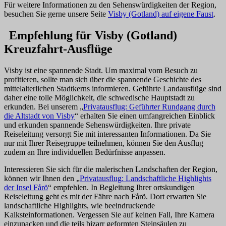
Für weitere Informationen zu den Sehenswürdigkeiten der Region,
besuchen Sie gerne unsere Seite
Visby (Gotland) auf eigene Faust
.
Empfehlung für Visby (Gotland)
Kreuzfahrt-Ausflüge
Visby ist eine spannende Stadt. Um maximal vom Besuch zu
profitieren, sollte man sich über die spannende Geschichte des
mittelalterlichen Stadtkerns informieren. Geführte Landausflüge sind
daher eine tolle Möglichkeit, die schwedische Hauptstadt zu
erkunden. Bei unserem „
Privatausflug: Geführter Rundgang durch
die Altstadt von Visby
“ erhalten Sie einen umfangreichen Einblick
und erkunden spannende Sehenswürdigkeiten. Ihre private
Reiseleitung versorgt Sie mit interessanten Informationen. Da Sie
nur mit Ihrer Reisegruppe teilnehmen, können Sie den Ausflug
zudem an Ihre individuellen Bedürfnisse anpassen.
Interessieren Sie sich für die malerischen Landschaften der Region,
können wir Ihnen den „
Privatausflug: Landschaftliche Highlights
der Insel Fårö
“ empfehlen. In Begleitung Ihrer ortskundigen
Reiseleitung geht es mit der Fähre nach Fårö. Dort erwarten Sie
landschaftliche Highlights, wie beeindruckende
Kalksteinformationen. Vergessen Sie auf keinen Fall, Ihre Kamera
einzupacken und die teils bizarr geformten Steinsäulen zu