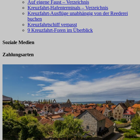
Auf eigene Faust – Verzeichnis
Kreuzfahrt-Hafenterminals – Verzeichnis
Kreuzfahrt-Ausflüge unabhängig von der Reederei
buchen
Kreuzfahrtschiff verpasst
9 Kreuzfahrt-Foren im Überblick
Soziale Medien
Zahlungsarten