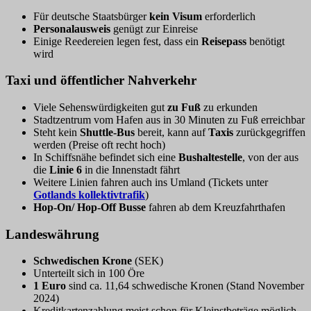
Für deutsche Staatsbürger
kein Visum
erforderlich
Personalausweis
genügt zur Einreise
Einige Reedereien legen fest, dass ein
Reisepass
benötigt
wird
Taxi und öffentlicher Nahverkehr
Viele Sehenswürdigkeiten gut
zu Fuß
zu erkunden
Stadtzentrum vom Hafen aus in 30 Minuten zu Fuß erreichbar
Steht kein
Shuttle-Bus
bereit, kann auf
Taxis
zurückgegriffen
werden (Preise oft recht hoch)
In Schiffsnähe befindet sich eine
Bushaltestelle
, von der aus
die
Linie 6
in die Innenstadt fährt
Weitere Linien fahren auch ins Umland (Tickets unter
Gotlands kollektivtrafik
)
Hop-On/ Hop-Off Busse
fahren ab dem Kreuzfahrthafen
Landeswährung
Schwedischen Krone
(SEK)
Unterteilt sich in 100 Öre
1 Euro
sind ca. 11,64 schwedische Kronen (Stand November
2024)
Kreditkartenzahlung meist schon für Kleinstbeträge möglich