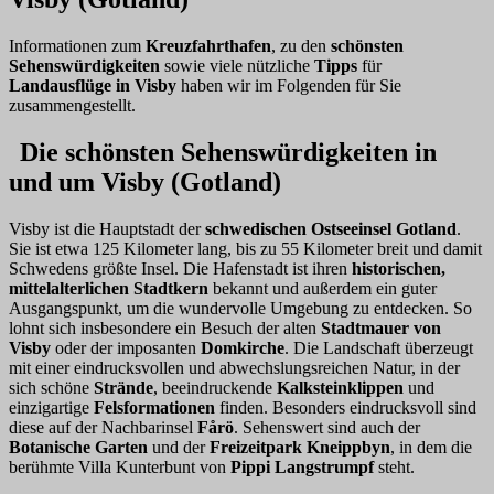
Informationen zum
Kreuzfahrthafen
, zu den
schönsten
Sehenswürdigkeiten
sowie viele nützliche
Tipps
für
Landausflüge in Visby
haben wir im Folgenden für Sie
zusammengestellt.
Die schönsten Sehenswürdigkeiten in
und um Visby (Gotland)
Visby ist die Hauptstadt der
schwedischen Ostseeinsel Gotland
.
Sie ist etwa 125 Kilometer lang, bis zu 55 Kilometer breit und damit
Schwedens größte Insel. Die Hafenstadt ist ihren
historischen,
mittelalterlichen Stadtkern
bekannt und außerdem ein guter
Ausgangspunkt, um die wundervolle Umgebung zu entdecken. So
lohnt sich insbesondere ein Besuch der alten
Stadtmauer von
Visby
oder der imposanten
Domkirche
. Die Landschaft überzeugt
mit einer eindrucksvollen und abwechslungsreichen Natur, in der
sich schöne
Strände
, beeindruckende
Kalksteinklippen
und
einzigartige
Felsformationen
finden. Besonders eindrucksvoll sind
diese auf der Nachbarinsel
Fårö
. Sehenswert sind auch der
Botanische Garten
und der
Freizeitpark Kneippbyn
, in dem die
berühmte Villa Kunterbunt von
Pippi Langstrumpf
steht.