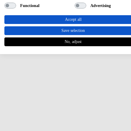
Functional
Advertising
Accept all
Save selection
No, adjust