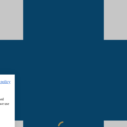
 policy
sed
 we use