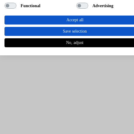
Functional
Advertising
Accept all
Save selection
No, adjust