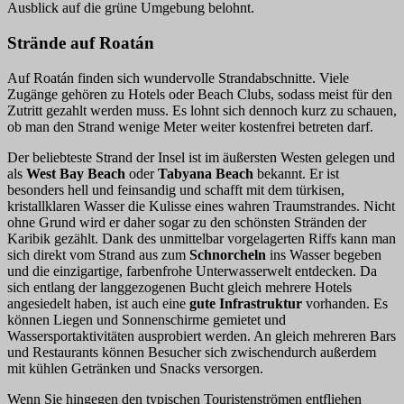
Ausblick auf die grüne Umgebung belohnt.
Strände auf Roatán
Auf Roatán finden sich wundervolle Strandabschnitte. Viele
Zugänge gehören zu Hotels oder Beach Clubs, sodass meist für den
Zutritt gezahlt werden muss. Es lohnt sich dennoch kurz zu schauen,
ob man den Strand wenige Meter weiter kostenfrei betreten darf.
Der beliebteste Strand der Insel ist im äußersten Westen gelegen und
als
West Bay Beach
oder
Tabyana Beach
bekannt. Er ist
besonders hell und feinsandig und schafft mit dem türkisen,
kristallklaren Wasser die Kulisse eines wahren Traumstrandes. Nicht
ohne Grund wird er daher sogar zu den schönsten Stränden der
Karibik gezählt. Dank des unmittelbar vorgelagerten Riffs kann man
sich direkt vom Strand aus zum
Schnorcheln
ins Wasser begeben
und die einzigartige, farbenfrohe Unterwasserwelt entdecken. Da
sich entlang der langgezogenen Bucht gleich mehrere Hotels
angesiedelt haben, ist auch eine
gute Infrastruktur
vorhanden. Es
können Liegen
und
Sonnenschirme gemietet und
Wassersportaktivitäten ausprobiert werden. An gleich mehreren Bars
und Restaurants können Besucher sich zwischendurch außerdem
mit kühlen Getränken und Snacks versorgen.
Wenn Sie hingegen den typischen Touristenströmen entfliehen