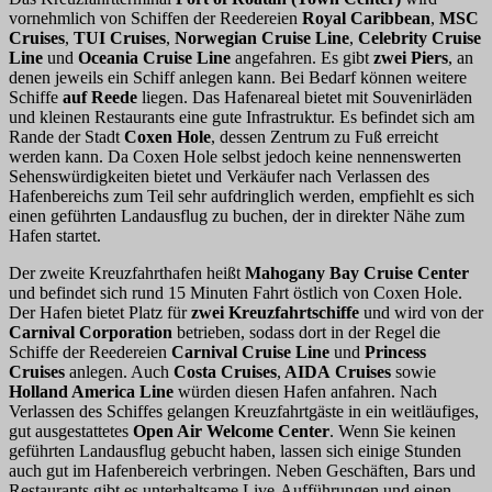
vornehmlich von Schiffen der Reedereien
Royal Caribbean
,
MSC
Cruises
,
TUI Cruises
,
Norwegian Cruise Line
,
Celebrity Cruise
Line
und
Oceania Cruise Line
angefahren. Es gibt
zwei Piers
, an
denen jeweils ein Schiff anlegen kann. Bei Bedarf können weitere
Schiffe
auf Reede
liegen. Das Hafenareal bietet mit Souvenirläden
und kleinen Restaurants eine gute Infrastruktur. Es befindet sich am
Rande der Stadt
Coxen Hole
, dessen Zentrum zu Fuß erreicht
werden kann. Da Coxen Hole selbst jedoch keine nennenswerten
Sehenswürdigkeiten bietet und Verkäufer nach Verlassen des
Hafenbereichs zum Teil sehr aufdringlich werden, empfiehlt es sich
einen geführten Landausflug zu buchen, der in direkter Nähe zum
Hafen startet.
Der zweite Kreuzfahrthafen heißt
Mahogany Bay Cruise Center
und befindet sich rund 15 Minuten Fahrt östlich von Coxen Hole.
Der Hafen bietet Platz für
zwei Kreuzfahrtschiffe
und wird von der
Carnival Corporation
betrieben, sodass dort in der Regel die
Schiffe der Reedereien
Carnival Cruise Line
und
Princess
Cruises
anlegen. Auch
Costa Cruises
,
AIDA
Cruises
sowie
Holland America Line
würden diesen Hafen anfahren. Nach
Verlassen des Schiffes gelangen Kreuzfahrtgäste in ein weitläufiges,
gut ausgestattetes
Open Air Welcome Center
. Wenn Sie keinen
geführten Landausflug gebucht haben, lassen sich einige Stunden
auch gut im Hafenbereich verbringen. Neben Geschäften, Bars und
Restaurants gibt es unterhaltsame Live-Aufführungen und einen