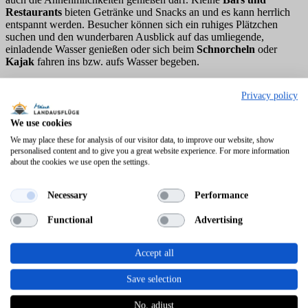
Restaurants
bieten Getränke und Snacks an und es kann herrlich
entspannt werden. Besucher können sich ein ruhiges Plätzchen
suchen und den wunderbaren Ausblick auf das umliegende,
einladende Wasser genießen oder sich beim
Schnorcheln
oder
Kajak
fahren ins bzw. aufs Wasser begeben.
Unterwasserwelt
Privacy policy
Roatán ist umgeben vom
zweitgrößten Korallenriff
der Welt, dem
We use cookies
Belize Barrier Reef
und ist daher ein Paradies für
Schnorchler
und
Taucher
. Bereits wenige Meter vor der Küste tummeln sich in
We may place these for analysis of our visitor data, to improve our website, show
personalised content and to give you a great website experience. For more information
schillernden Farben zahlreiche
Fische
zwischen prächtigen, bunten
about the cookies we use open the settings.
Korallen
. Das Riff ist bekannt für seine Artenvielfalt und
unberührte Natur. Mit etwas Glück kann man an manchen Stellen
neben bunten Fischen sogar Schildkröten, Rochen oder auch
Necessary
Performance
Walhaien begegnen.
Functional
Advertising
Besonders gut lässt sich von der
Westküste
oder den
Privatinseln
im Süden aus Schnorcheln, z.B. vom West Bay Beach, der Half
Moon Bay im kleinen Örtchen West End oder von den Privatinseln
Accept all
Maya Cay und Little French Key. Alternativ werden von lokalen
Anbietern auch
Bootsausflüge
zu den schönsten Schnorchelplätzen
Save selection
angeboten.
No, adjust