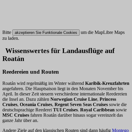
Bitte
um die MapLibre Maps
akzeptieren Sie Funktionale Cookies
zu laden.
Wissenswertes für Landausflüge auf
Roatán
Reedereien und Routen
Roatán wird regelmäßig im Winter während
Karibik-Kreuzfahrten
angefahren. Die Hauptsaison liegt in den Monaten November bis
April. In dieser Zeit steuern verschiedene internationale Reedereien
die Insel an. Dazu zählen
Norwegian Cruise Line
,
Princess
Cruises
,
Oceania Cruises
,
Regent Seven Seas Cruises
sowie die
deutschsprachige Reederei
TUI Cruises
.
Royal Caribbean
sowie
MSC Cruises
fahren Roatán darüber hinaus sogar vereinzelt das
ganze Jahr über an.
Andere Ziele auf den klassischen Routen sind dann häufig
Montego