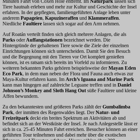
Minuten Fahrt von Coxen Hole entfernt. Im
Naturpark
lassen sich
Tiere hautnah erleben und mehr zur Kultur und Geschichte der Insel
erfahren. In der gepflegten, familiengeführten Anlage leben unter
anderem
Papageien
,
Kapuzineraffen
und
Klammeraffen
.
Niedliche
Faultiere
lassen sich sogar auf den Arm nehmen.
Auf Roatán verteilt finden sich gleich mehrere Anlagen, die als
Parks
oder
Auffangstationen
bezeichnet werden. Die
Hintergründe der gehaltenen Tiere sowie die Ziele der einzelnen
Einrichtungen können sich unterscheiden. Damit Sie den Besuch
und die Begegnung mit den Tieren vor Ort komplett genießen
können, ist es ratsam sich bereits im Vorfeld zu informieren. Zu
weiteren bekannten Parks gehören beispielsweise der
Mayan Eden
Eco Park
, in dem man neben der Flora und Fauna auch etwas zur
Maya-Kultur erfahren kann. Im
Arch’s Iguana and Marine Park
kann man hingegen auf zahlreiche Leguane treffen und in
Daniel
Johnson’s Monkey and Sloth Hang Out
süße Faultiere und kleine
Affen bewundern.
Zu den bekanntesten und größeren Parks zählt der
Gumbalimba
Park
, der inmitten des Regenwaldes liegt. Der
Natur- und
Freizeitpark
deckt ein breites Spektrum an Aktivitäten ab und
befindet sich an der Westküste der Insel. Je nach Anlegestelle lässt er
sich in ca. 25-45 Minuten Fahrt erreichen. Besucher können an einer
geführten Tour teilnehmen und dabei mehr über die exotischen