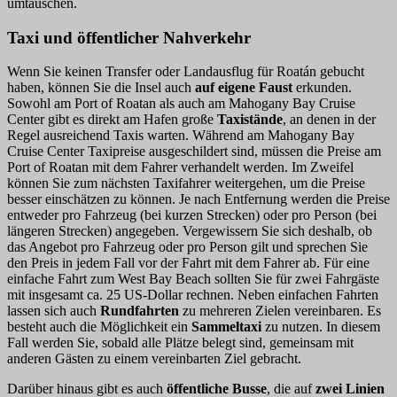
umtauschen.
Taxi und öffentlicher Nahverkehr
Wenn Sie keinen Transfer oder Landausflug für Roatán gebucht
haben, können Sie die Insel auch
auf eigene Faust
erkunden.
Sowohl am Port of Roatan als auch am Mahogany Bay Cruise
Center gibt es direkt am Hafen große
Taxistände
, an denen in der
Regel ausreichend Taxis warten. Während am Mahogany Bay
Cruise Center Taxipreise ausgeschildert sind, müssen die Preise am
Port of Roatan mit dem Fahrer verhandelt werden. Im Zweifel
können Sie zum nächsten Taxifahrer weitergehen, um die Preise
besser einschätzen zu können. Je nach Entfernung werden die Preise
entweder pro Fahrzeug (bei kurzen Strecken) oder pro Person (bei
längeren Strecken) angegeben. Vergewissern Sie sich deshalb, ob
das Angebot pro Fahrzeug oder pro Person gilt und sprechen Sie
den Preis in jedem Fall vor der Fahrt mit dem Fahrer ab. Für eine
einfache Fahrt zum West Bay Beach sollten Sie für zwei Fahrgäste
mit insgesamt ca. 25 US-Dollar rechnen. Neben einfachen Fahrten
lassen sich auch
Rundfahrten
zu mehreren Zielen vereinbaren. Es
besteht auch die Möglichkeit ein
Sammeltaxi
zu nutzen. In diesem
Fall werden Sie, sobald alle Plätze belegt sind, gemeinsam mit
anderen Gästen zu einem vereinbarten Ziel gebracht.
Darüber hinaus gibt es auch
öffentliche Busse
, die auf
zwei Linien