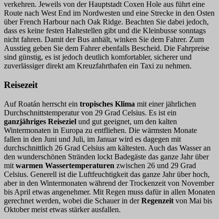
verkehren. Jeweils von der Hauptstadt Coxen Hole aus führt eine
Route nach West End im Nordwesten und eine Strecke in den Osten
über French Harbour nach Oak Ridge. Beachten Sie dabei jedoch,
dass es keine festen Haltestellen gibt und die Kleinbusse sonntags
nicht fahren. Damit der Bus anhält, winken Sie dem Fahrer. Zum
Ausstieg geben Sie dem Fahrer ebenfalls Bescheid. Die Fahrpreise
sind günstig, es ist jedoch deutlich komfortabler, sicherer und
zuverlässiger direkt am Kreuzfahrthafen ein Taxi zu nehmen.
Reisezeit
Auf Roatán herrscht ein
tropisches Klima
mit einer jährlichen
Durchschnittstemperatur von 29 Grad Celsius. Es ist ein
ganzjähriges Reiseziel
und gut geeignet, um den kalten
Wintermonaten in Europa zu entfliehen. Die wärmsten Monate
fallen in den Juni und Juli, im Januar wird es dagegen mit
durchschnittlich 26 Grad Celsius am kältesten. Auch das Wasser an
den wunderschönen Stränden lockt Badegäste das ganze Jahr über
mit
warmen Wassertemperaturen
zwischen 26 und 29 Grad
Celsius. Generell ist die Luftfeuchtigkeit das ganze Jahr über hoch,
aber in den Wintermonaten während der Trockenzeit von November
bis April etwas angenehmer. Mit Regen muss dafür in allen Monaten
gerechnet werden, wobei die Schauer in der
Regenzeit
von Mai bis
Oktober meist etwas stärker ausfallen.