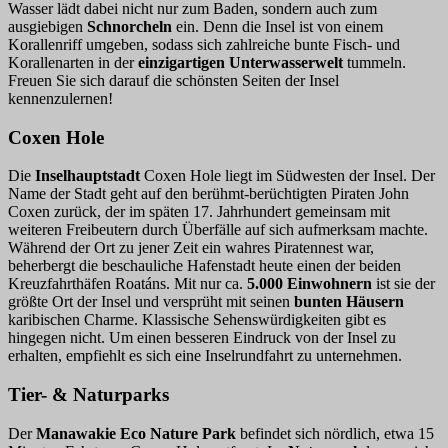
Wasser lädt dabei nicht nur zum Baden, sondern auch zum
ausgiebigen
Schnorcheln
ein. Denn die Insel ist von einem
Korallenriff umgeben, sodass sich zahlreiche bunte Fisch- und
Korallenarten in der
einzigartigen Unterwasserwelt
tummeln.
Freuen Sie sich darauf die schönsten Seiten der Insel
kennenzulernen!
Coxen Hole
Die
Inselhauptstadt
Coxen Hole liegt im Südwesten der Insel. Der
Name der Stadt geht auf den berühmt-berüchtigten Piraten John
Coxen zurück, der im späten 17. Jahrhundert gemeinsam mit
weiteren Freibeutern durch Überfälle auf sich aufmerksam machte.
Während der Ort zu jener Zeit ein wahres Piratennest war,
beherbergt die beschauliche Hafenstadt heute einen der beiden
Kreuzfahrthäfen Roatáns. Mit nur ca.
5.000 Einwohnern
ist sie der
größte Ort der Insel und versprüht mit seinen
bunten Häusern
karibischen Charme. Klassische Sehenswürdigkeiten gibt es
hingegen nicht. Um einen besseren Eindruck von der Insel zu
erhalten, empfiehlt es sich eine Inselrundfahrt zu unternehmen.
Tier- & Naturparks
Der
Manawakie Eco Nature Park
befindet sich nördlich, etwa 15