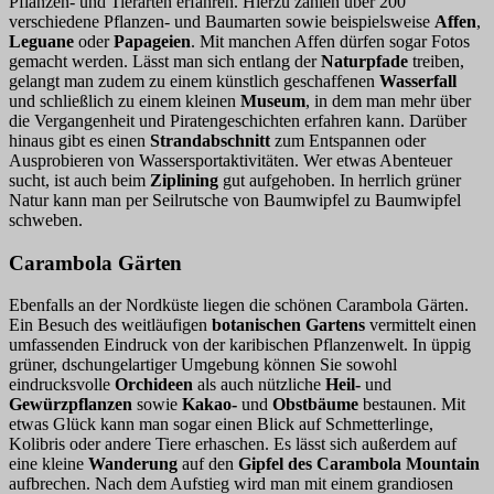
Pflanzen- und Tierarten erfahren. Hierzu zählen über 200
verschiedene Pflanzen- und Baumarten sowie beispielsweise
Affen
,
Leguane
oder
Papageien
. Mit manchen Affen dürfen sogar Fotos
gemacht werden. Lässt man sich entlang der
Naturpfade
treiben,
gelangt man zudem zu einem künstlich geschaffenen
Wasserfall
und schließlich zu einem kleinen
Museum
, in dem man mehr über
die Vergangenheit und Piratengeschichten erfahren kann. Darüber
hinaus gibt es einen
Strandabschnitt
zum Entspannen oder
Ausprobieren von Wassersportaktivitäten. Wer etwas Abenteuer
sucht, ist auch beim
Ziplining
gut aufgehoben. In herrlich grüner
Natur kann man per Seilrutsche von Baumwipfel zu Baumwipfel
schweben.
Carambola Gärten
Ebenfalls an der Nordküste liegen die schönen Carambola Gärten.
Ein Besuch des weitläufigen
botanischen Gartens
vermittelt einen
umfassenden Eindruck von der karibischen Pflanzenwelt. In üppig
grüner, dschungelartiger Umgebung können Sie sowohl
eindrucksvolle
Orchideen
als auch nützliche
Heil-
und
Gewürzpflanzen
sowie
Kakao-
und
Obstbäume
bestaunen. Mit
etwas Glück kann man sogar einen Blick auf Schmetterlinge,
Kolibris oder andere Tiere erhaschen. Es lässt sich außerdem auf
eine kleine
Wanderung
auf den
Gipfel des Carambola Mountain
aufbrechen. Nach dem Aufstieg wird man mit einem grandiosen