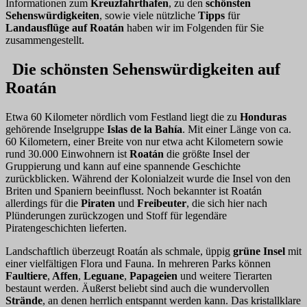
Informationen zum
Kreuzfahrthafen
, zu den
schönsten
Sehenswürdigkeiten
, sowie viele nützliche
Tipps
für
Landausflüge auf Roatán
haben wir im Folgenden für Sie
zusammengestellt.
Die schönsten Sehenswürdigkeiten auf
Roatán
Etwa 60 Kilometer nördlich vom Festland liegt die zu
Honduras
gehörende Inselgruppe
Islas de la Bahía
. Mit einer Länge von ca.
60 Kilometern, einer Breite von nur etwa acht Kilometern sowie
rund 30.000 Einwohnern ist
Roatán
die größte Insel der
Gruppierung und kann auf eine spannende Geschichte
zurückblicken. Während der Kolonialzeit wurde die Insel von den
Briten und Spaniern beeinflusst. Noch bekannter ist Roatán
allerdings für die
Piraten
und
Freibeuter
, die sich hier
nach
Plünderungen zurückzogen und Stoff für legendäre
Piratengeschichten lieferten.
Landschaftlich überzeugt Roatán als schmale, üppig
grüne Insel
mit
einer vielfältigen Flora und Fauna. In mehreren Parks können
Faultiere
,
Affen
,
Leguane
,
Papageien
und weitere Tierarten
bestaunt werden. Äußerst beliebt sind auch die wundervollen
Strände
, an denen herrlich entspannt werden kann. Das kristallklare