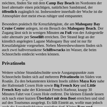
möchten, finden Sie mit dem
Camp Bay Beach
im Nordosten der
Insel alternativ einen prächtigen, natürlichen Sandstrand, der
öffentlich
zugänglich ist. Insbesondere innerhalb der Woche ist die
Atmosphäre dort meist etwas ruhiger und entspannter.
Besonders praktisch für Kreuzfahrtgäste, die am
Mahogany Bay
Cruise Center
anlegen, ist ein Besuch des
Mahogany Beach
. Der
Zugang lässt sich in wenigen Minuten
zu Fuß
von der Anlegestelle
oder alternativ per
Sessellift
erreichen. Der Strand liegt an der
künstlich angelegten Lagune Mahogany Bay und ist nur für
Kreuzfahrtgäste vorgesehen. Neben Meeresbewohnern finden sich
auch zwei halbversunkene
Schiffswracks
im Wasser, die beim
Schnorcheln entdeckt werden können.
Privatinseln
Weitere schöne Strandabschnitte sowie Ausgangspunkte zum
Schnorcheln finden sich auf mehreren
Privatinseln
im Süden von
Roatán.
Zu den bekanntesten kleinen Inseln zählen
Maya Key
nahe
der Hafenstadt Coxen Hole sowie
Big French Key
und
Little
French Key
nahe der Kleinstadt French Harbour, knapp 30
Minuten Fahrt von Coxen Hole entfernt. Die kleinen Eilande lassen
sich nach einer kurzen
Überfahrt
mit dem Boot
erreichen und sind
auf den Tourismus ausgelegt. Es fällt Eintritt an, wofür man jedoch
auch die Annehmlichkeiten genießen darf. Kleine
Bars und