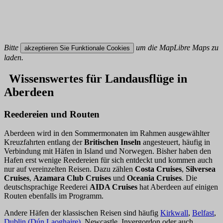
Bitte
um die MapLibre Maps zu
akzeptieren Sie Funktionale Cookies
laden.
Wissenswertes für Landausflüge in
Aberdeen
Reedereien und Routen
Aberdeen wird in den Sommermonaten im Rahmen ausgewählter
Kreuzfahrten entlang der
Britischen Inseln
angesteuert, häufig in
Verbindung mit Häfen in Island und Norwegen. Bisher haben den
Hafen erst wenige Reedereien für sich entdeckt und kommen auch
nur auf vereinzelten Reisen. Dazu zählen
Costa Cruises
,
Silversea
Cruises
,
Azamara Club Cruises
und
Oceania Cruises
. Die
deutschsprachige Reederei
AIDA Cruises
hat Aberdeen auf einigen
Routen ebenfalls im Programm.
Andere Häfen der klassischen Reisen sind häufig
Kirkwall
,
Belfast
,
Dublin (Dún Laoghaire)
, Newcastle, Invergordon oder auch