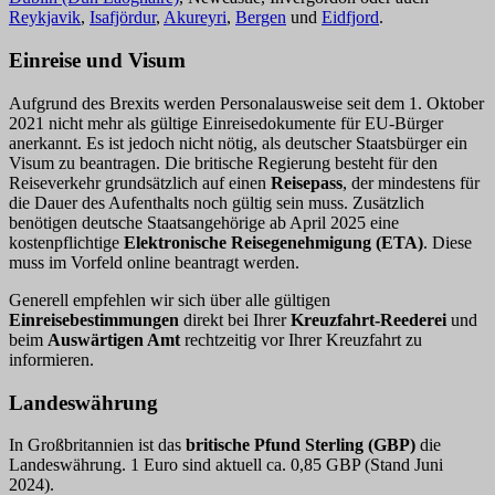
Reykjavik
,
Isafjördur
,
Akureyri
,
Bergen
und
Eidfjord
.
Einreise und Visum
Aufgrund des Brexits werden Personalausweise seit dem 1. Oktober
2021 nicht mehr als gültige Einreisedokumente für EU-Bürger
anerkannt. Es ist jedoch nicht nötig, als deutscher Staatsbürger ein
Visum zu beantragen. Die britische Regierung besteht für den
Reiseverkehr grundsätzlich auf einen
Reisepass
, der mindestens für
die Dauer des Aufenthalts noch gültig sein muss. Zusätzlich
benötigen deutsche Staatsangehörige ab April 2025 eine
kostenpflichtige
Elektronische Reisegenehmigung (ETA)
. Diese
muss im Vorfeld online beantragt werden.
Generell empfehlen wir sich über alle gültigen
Einreisebestimmungen
direkt bei Ihrer
Kreuzfahrt-Reederei
und
beim
Auswärtigen Amt
rechtzeitig vor Ihrer Kreuzfahrt zu
informieren.
Landeswährung
In Großbritannien ist das
britische Pfund Sterling (GBP)
die
Landeswährung. 1 Euro sind aktuell ca. 0,85 GBP (Stand Juni
2024).