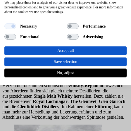
hier viele Jahre die Sommermonate und verstarb im Jahr 2022 auf
We may place these for analysis of our visitor data, to improve our website, show
ihrem geliebten Landsitz.
personalised content and to give you a great website experience. For more information
about the cookies we use open the settings.
Ein Besuch ist zu bestimmten Zeiten im Sommer möglich, wenn die
Königsfamilie nicht da ist. Die entsprechenden Daten werden auf
der Website des Schlosses bekannt gegeben. Man kann dann durch
Necessary
Performance
den schön angelegten und gepflegten
Garten
und
Park
flanieren
und erhält Zutritt zu einer kleinen
Ausstellung im Ballsaal
.
Functional
Advertising
Neuerdings werden darüber hinaus
Führungen
angeboten, die
Zutritt zu weiteren Räumlichkeiten bieten, die bisher nicht für die
Accept all
Öffentlichkeit zugänglich waren. Die Anzahl und Plätze dieser
Führungen sind jedoch stark begrenzt.
Save selection
Malt Whisky Destillerien
No, adjust
Auch eine ca. 1,5-stündige Fahrt nach
Speyside
ist beliebt. Im
Herzen der bekannten schottischen
Whisky-Region
nordwestlich
von Aberdeen finden sich gleich mehrere Destillerien, die
ausgezeichneten
Single Malt Whisky
herstellen. Dazu zählen u.a.
die Brennereien
Royal Lochnagar
,
The Glenlivet
,
Glen Garioch
und die
Glenfiddich Distillery
. Im Rahmen einer
Führung
kann
man mehr zur Herstellung und Lagerung erfahren und zum
Abschluss eine Verkostung der hochwertigen Spirituose genießen.