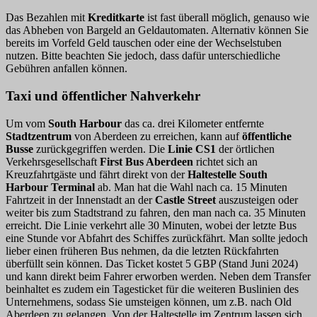
Das Bezahlen mit
Kreditkarte
ist fast überall möglich, genauso wie
das Abheben von Bargeld an Geldautomaten. Alternativ können Sie
bereits im Vorfeld Geld tauschen oder eine der Wechselstuben
nutzen. Bitte beachten Sie jedoch, dass dafür unterschiedliche
Gebühren anfallen können.
Taxi und öffentlicher Nahverkehr
Um vom
South Harbour
das ca. drei Kilometer entfernte
Stadtzentrum
von Aberdeen zu erreichen, kann auf
öffentliche
Busse
zurückgegriffen werden. Die
Linie CS1
der örtlichen
Verkehrsgesellschaft
First Bus Aberdeen
richtet sich an
Kreuzfahrtgäste und fährt direkt von der
Haltestelle South
Harbour Terminal
ab. Man hat die Wahl nach ca. 15 Minuten
Fahrtzeit in der Innenstadt an der
Castle Street
auszusteigen oder
weiter bis zum Stadtstrand zu fahren, den man nach ca. 35 Minuten
erreicht. Die Linie verkehrt alle 30 Minuten, wobei der letzte Bus
eine Stunde vor Abfahrt des Schiffes zurückfährt. Man sollte jedoch
lieber einen früheren Bus nehmen, da die letzten Rückfahrten
überfüllt sein können. Das Ticket kostet 5 GBP (Stand Juni 2024)
und kann direkt beim Fahrer erworben werden. Neben dem Transfer
beinhaltet es zudem ein Tagesticket für die weiteren Buslinien des
Unternehmens, sodass Sie umsteigen können, um z.B. nach Old
Aberdeen zu gelangen. Von der Haltestelle im Zentrum lassen sich