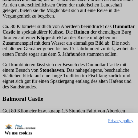
An den unterschiedlichsten Orten der malerischen Landschaft
gelegen, bieten sie die Möglichkeit sich auf eine Reise in die
Vergangenheit zu begeben.
Ca. 30 Kilometer südlich von Aberdeen beeindruckt das
Dunnottar
Castle
in spektakulärer Kulisse. Die
Ruinen
der ehemaligen Burg
thronen auf einer
Klippe
direkt an der Küste und geben im
Zusammenspiel mit dem Wasser ein einmaliges Bild ab. Die noch
erhaltenen Gemäuer gehen bis ins 15. Jahrhundert zurück, wobei die
ersten Funde sogar aus dem 5. Jahrhundert stammen sollen.
Gut kombinieren lässt sich der Besuch des Dunnottar Castle mit
einem Besuch von
Stonehaven
. Das nahegelegene, beschauliche
Städtchen blickt auf eine lange Tradition im Fischfang zurück und
eignet sich gut für einen Spaziergang entlang des alten Hafens und
des Sandstrandes.
Balmoral Castle
Gut 80 Kilometer bzw. knapp 1,5 Stunden Fahrt von Aberdeen
entfernt, liegt das berühmte Balmoral Castle im Landesinneren. Es
Privacy policy
ist seit 1852, als Prinz Albert das Grundstück für Queen Victoria
erwarb, im Besitz der britischen Königsfamilie, die es regelmäßig als
Sommerresidenz
nutzt. Auch
Königin Elizabeth II.
verbrachte
We use cookies