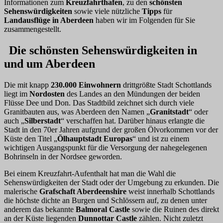
Informationen zum
Kreuzfahrthafen
, zu den
schönsten
Sehenswürdigkeiten
sowie viele nützliche
Tipps
für
Landausflüge in Aberdeen
haben wir im Folgenden für Sie
zusammengestellt.
Die schönsten Sehenswürdigkeiten in
und um Aberdeen
Die mit knapp
230.000 Einwohnern
drittgrößte Stadt Schottlands
liegt im
Nordosten
des Landes an den Mündungen der beiden
Flüsse Dee und Don. Das Stadtbild zeichnet sich durch viele
Granitbauten aus, was Aberdeen den Namen „
Granitstadt
“ oder
auch „
Silberstadt
“ verschaffen hat. Darüber hinaus erlangte die
Stadt in den 70er Jahren aufgrund der großen Ölvorkommen vor der
Küste den Titel „
Ölhauptstadt Europas
“ und ist zu einem
wichtigen Ausgangspunkt für die Versorgung der nahegelegenen
Bohrinseln in der Nordsee geworden.
Bei einem Kreuzfahrt-Aufenthalt hat man die Wahl die
Sehenswürdigkeiten der Stadt oder der Umgebung zu erkunden. Die
malerische
Grafschaft Aberdeenshire
weist innerhalb Schottlands
die höchste dichte an Burgen und Schlössern auf, zu denen unter
anderem das bekannte
Balmoral Castle
sowie die Ruinen des direkt
an der Küste liegenden
Dunnottar Castle
zählen. Nicht zuletzt