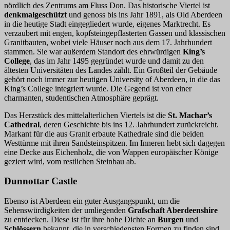
nördlich des Zentrums am Fluss Don. Das historische Viertel ist
denkmalgeschützt
und genoss bis ins Jahr 1891, als Old Aberdeen
in die heutige Stadt eingegliedert wurde, eigenes Marktrecht. Es
verzaubert mit engen, kopfsteingepflasterten Gassen und klassischen
Granitbauten, wobei viele Häuser noch aus dem 17. Jahrhundert
stammen. Sie war außerdem Standort des ehrwürdigen
King’s
College
, das im Jahr 1495 gegründet wurde und damit zu den
ältesten Universitäten des Landes zählt. Ein Großteil der Gebäude
gehört noch immer zur heutigen University of Aberdeen, in die das
King’s College integriert wurde. Die Gegend ist von einer
charmanten, studentischen Atmosphäre geprägt.
Das Herzstück des mittelalterlichen Viertels ist die
St. Machar’s
Cathedral
, deren Geschichte bis ins 12. Jahrhundert zurückreicht.
Markant für die aus Granit erbaute Kathedrale sind die beiden
Westtürme mit ihren Sandsteinspitzen. Im Inneren hebt sich dagegen
eine Decke aus Eichenholz, die von Wappen europäischer Könige
geziert wird, vom restlichen Steinbau ab.
Dunnottar Castle
Ebenso ist Aberdeen ein guter Ausgangspunkt, um die
Sehenswürdigkeiten der umliegenden
Grafschaft Aberdeenshire
zu entdecken. Diese ist für ihre hohe Dichte an
Burgen
und
Schlössern
bekannt, die in verschiedensten Formen zu finden sind.