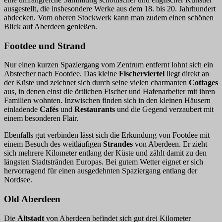
ausgestellt, die insbesondere Werke aus dem 18. bis 20. Jahrhundert
abdecken. Vom oberen Stockwerk kann man zudem einen schönen
Blick auf Aberdeen genießen.
Footdee und Strand
Nur einen kurzen Spaziergang vom Zentrum entfernt lohnt sich ein
Abstecher nach Footdee. Das kleine
Fischerviertel
liegt direkt an
der Küste und zeichnet sich durch seine vielen charmanten
Cottages
aus, in denen einst die örtlichen Fischer und Hafenarbeiter mit ihren
Familien wohnten. Inzwischen finden sich in den kleinen Häusern
einladende
Cafés
und
Restaurants
und die Gegend verzaubert mit
einem besonderen Flair.
Ebenfalls gut verbinden lässt sich die Erkundung von Footdee mit
einem Besuch des weitläufigen
Strandes
von Aberdeen. Er zieht
sich mehrere Kilometer entlang der Küste und zählt damit zu den
längsten Stadtstränden Europas. Bei gutem Wetter eignet er sich
hervorragend für einen ausgedehnten Spaziergang entlang der
Nordsee.
Old Aberdeen
Die
Altstadt
von Aberdeen befindet sich gut drei Kilometer