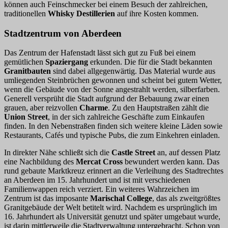
können auch Feinschmecker bei einem Besuch der zahlreichen,
traditionellen
Whisky Destillerien
auf ihre Kosten kommen.
Stadtzentrum von Aberdeen
Das Zentrum der Hafenstadt lässt sich gut zu Fuß bei einem
gemütlichen
Spaziergang
erkunden. Die für die Stadt bekannten
Granitbauten
sind dabei allgegenwärtig. Das Material wurde aus
umliegenden Steinbrüchen gewonnen und scheint bei gutem Wetter,
wenn die Gebäude von der Sonne angestrahlt werden, silberfarben.
Generell versprüht die Stadt aufgrund der Bebauung zwar einen
grauen, aber reizvollen
Charme
. Zu den Hauptstraßen zählt die
Union Street
, in der sich zahlreiche Geschäfte zum Einkaufen
finden. In den Nebenstraßen finden sich weitere kleine Läden sowie
Restaurants, Cafés und typische Pubs, die zum Einkehren einladen.
In direkter Nähe schließt sich die
Castle Street
an, auf dessen Platz
eine Nachbildung des
Mercat Cross
bewundert werden kann. Das
rund gebaute Marktkreuz erinnert an die Verleihung des Stadtrechtes
an Aberdeen im 15. Jahrhundert und ist mit verschiedenen
Familienwappen reich verziert. Ein weiteres Wahrzeichen im
Zentrum ist das imposante
Marischal College
, das als zweitgrößtes
Granitgebäude der Welt betitelt wird. Nachdem es ursprünglich im
16. Jahrhundert als Universität genutzt und später umgebaut wurde,
ist darin mittlerweile die Stadtverwaltung untergebracht. Schon von