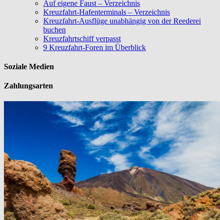
Auf eigene Faust – Verzeichnis
Kreuzfahrt-Hafenterminals – Verzeichnis
Kreuzfahrt-Ausflüge unabhängig von der Reederei
buchen
Kreuzfahrtschiff verpasst
9 Kreuzfahrt-Foren im Überblick
Soziale Medien
Zahlungsarten