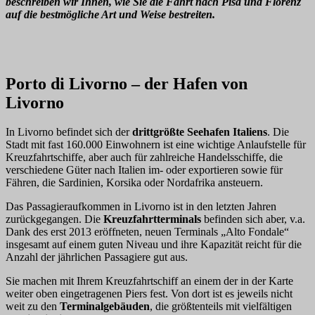
beschreiben wir Ihnen, wie Sie die Fahrt nach Pisa und Florenz
auf die bestmögliche Art und Weise bestreiten.
Porto di Livorno – der Hafen von
Livorno
In Livorno befindet sich der
drittgrößte Seehafen Italiens
. Die
Stadt mit fast 160.000 Einwohnern ist eine wichtige Anlaufstelle für
Kreuzfahrtschiffe, aber auch für zahlreiche Handelsschiffe, die
verschiedene Güter nach Italien im- oder exportieren sowie für
Fähren, die Sardinien, Korsika oder Nordafrika ansteuern.
Das Passagieraufkommen in Livorno ist in den letzten Jahren
zurückgegangen. Die
Kreuzfahrtterminals
befinden sich aber, v.a.
Dank des erst 2013 eröffneten, neuen Terminals „Alto Fondale“
insgesamt auf einem guten Niveau und ihre Kapazität reicht für die
Anzahl der jährlichen Passagiere gut aus.
Sie machen mit Ihrem Kreuzfahrtschiff an einem der in der Karte
weiter oben eingetragenen Piers fest. Von dort ist es jeweils nicht
weit zu den
Terminalgebäuden
, die größtenteils mit vielfältigen