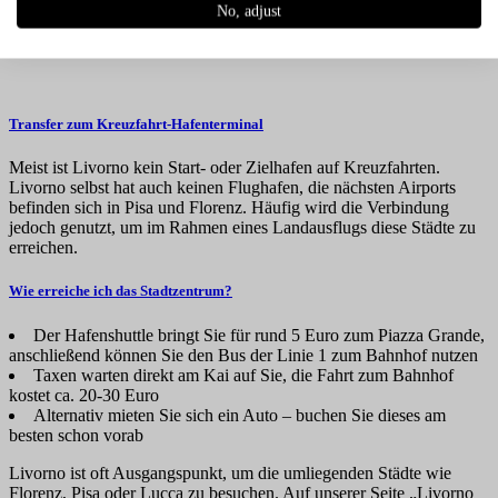
Wissenswertes für Landausflüge in
No, adjust
Livorno
Transfer zum Kreuzfahrt-Hafenterminal
Meist ist Livorno kein Start- oder Zielhafen auf Kreuzfahrten.
Livorno selbst hat auch keinen Flughafen, die nächsten Airports
befinden sich in Pisa und Florenz. Häufig wird die Verbindung
jedoch genutzt, um im Rahmen eines Landausflugs diese Städte zu
erreichen.
Wie erreiche ich das Stadtzentrum?
Der Hafenshuttle bringt Sie für rund 5 Euro zum Piazza Grande,
anschließend können Sie den Bus der Linie 1 zum Bahnhof nutzen
Taxen warten direkt am Kai auf Sie, die Fahrt zum Bahnhof
kostet ca. 20-30 Euro
Alternativ mieten Sie sich ein Auto – buchen Sie dieses am
besten schon vorab
Livorno ist oft Ausgangspunkt, um die umliegenden Städte wie
Florenz, Pisa oder Lucca zu besuchen. Auf unserer Seite „Livorno