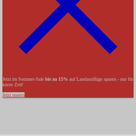
Jetzt im Sommer-Sale
bis zu 15%
auf Landausflüge sparen - nur für
kurze Zeit!
Jetzt sparen