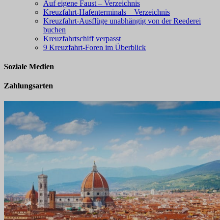
Auf eigene Faust – Verzeichnis
Kreuzfahrt-Hafenterminals – Verzeichnis
Kreuzfahrt-Ausflüge unabhängig von der Reederei
buchen
Kreuzfahrtschiff verpasst
9 Kreuzfahrt-Foren im Überblick
Soziale Medien
Zahlungsarten