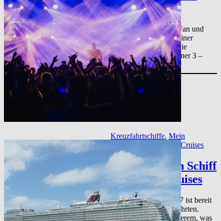
TUI Cruises
Sie sind ein Schlager-Fan und
zudem interessiert an einer
Kreuzfahrt? Dann ist die
Kreuzfahrt „Schlagerliner 3 –
TUI Cruises“ genau…
Kreuzfahrtschiffe
, 
Mein
Kreuzfahrtschiff
, 
TUI Cruises
Die neue Mein Schiff
7 von TUI Cruises
Die neue Mein Schiff 7 ist bereit
für Ihre ersten Kreuzfahrten.
Erfahren Sie unter anderem, was