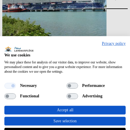
das neue Schiff zu…
Privacy policy
Mein Kreuzfahrtschiff
, 
TUI
Cruises
We use cookies
Mein Schiff 6 Pools
We may place these for analysis of our visitor data, to improve our website, show
personalised content and to give you a great website experience. For more information
– Spaß und
about the cookies we use open the settings.
Entspannung
Necessary
Performance
Lange Bahnen schwimmen oder
einfach im warmen Wasser
Functional
Advertising
entspannen – in den Pools der
„Mein Schiff 6“ ist beides
Accept all
möglich. …
Save selection