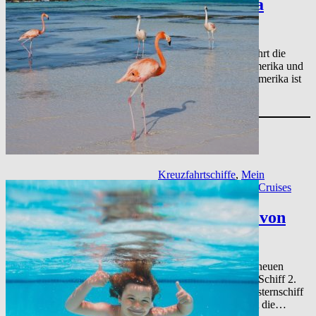
Mittelamerika
Erfahrungen
Auch diesen Winter fährt die
Mein Schiff 1 Mittelamerika und
die Karibik an. Mittelamerika ist
der südliche Teil von
Nordamerika und…
Kreuzfahrtschiffe
, 
Mein
Kreuzfahrtschiff
, 
TUI Cruises
Mein Schiff 2 von
TUI Cruises
Das zweite Schiff der neuen
Generation: Die Mein Schiff 2.
Genau wie das Schwesternschiff
die Mein Schiff 1 steht die…