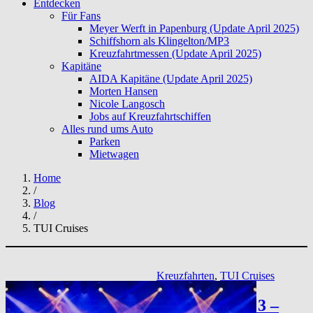
Entdecken
Für Fans
Meyer Werft in Papenburg (Update April 2025)
Schiffshorn als Klingelton/MP3
Kreuzfahrtmessen (Update April 2025)
Kapitäne
AIDA Kapitäne (Update April 2025)
Morten Hansen
Nicole Langosch
Jobs auf Kreuzfahrtschiffen
Alles rund ums Auto
Parken
Mietwagen
Home
/
Blog
/
TUI Cruises
Kreuzfahrten
, 
TUI Cruises
Schlagerliner 3 –