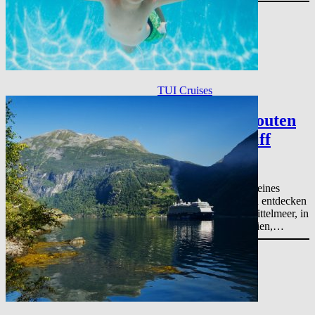
TUI Cruises
Kreuzfahrt Routen
der Mein Schiff
Flotte
Kommen Sie an Bord eines
Kreuzfahrtschiffes und entdecken
Sie die Welt. Ob im Mittelmeer, in
der Karibik oder in Asien,…