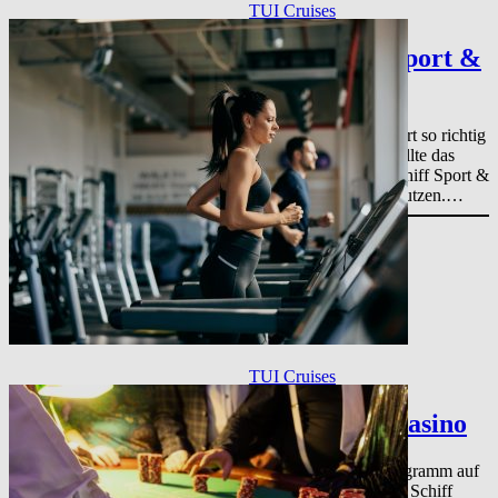
TUI Cruises
Mein Schiff Sport &
Gesundheit
Wer sich auf Kreuzfahrt so richtig
auspowern möchte, sollte das
Angebot von Mein Schiff Sport &
Gesundheit an Bord nutzen.…
TUI Cruises
Mein Schiff Casino
Das Unterhaltungsprogramm auf
den Schiffen der Mein Schiff