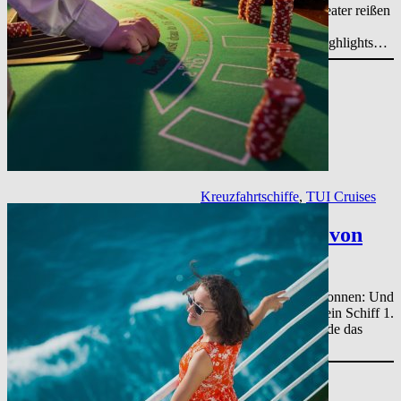
Flotte ist riesig. Im Theater reißen
Sie die Künstler bei
verschiedenen Showhighlights…
Kreuzfahrtschiffe
, 
TUI Cruises
Mein Schiff 1 von
TUI Cruises
Eine neue Ära hat begonnen: Und
zwar mit der neuen Mein Schiff 1.
Am 11. Mai 2018 wurde das
Schiff…