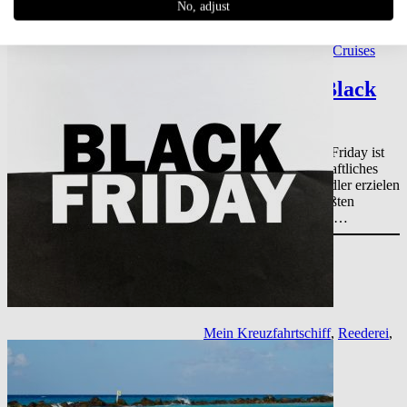
No, adjust
Kreuzfahrtschiffe
, 
Mein
Kreuzfahrtschiff
, 
TUI Cruises
TUI Cruises Black
Friday
Der sagenhafte Black Friday ist
ein weltweites wirtschaftliches
Phänomen. Viele Händler erzielen
an diesem Tag die größten
Umsätze des gesamten…
Mein Kreuzfahrtschiff
, 
Reederei
, 
TUI Cruises
Mein Schiff 1