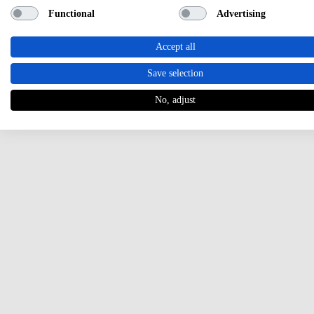
Functional
Advertising
Accept all
Save selection
No, adjust