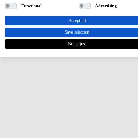
Functional
Advertising
Accept all
Save selection
No, adjust