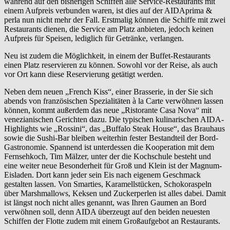
während auf den bisherigen Schiffen alle Service-Restaurants mit
einem Aufpreis verbunden waren, ist dies auf der AIDAprima &
perla nun nicht mehr der Fall. Erstmalig können die Schiffe mit zwei
Restaurants dienen, die Service am Platz anbieten, jedoch keinen
Aufpreis für Speisen, lediglich für Getränke, verlangen.
Neu ist zudem die Möglichkeit, in einem der Buffet-Restaurants
einen Platz reservieren zu können. Sowohl vor der Reise, als auch
vor Ort kann diese Reservierung getätigt werden.
Neben dem neuen „French Kiss“, einer Brasserie, in der Sie sich
abends von französischen Spezialitäten à la Carte verwöhnen lassen
können, kommt außerdem das neue „Ristorante Casa Nova“ mit
venezianischen Gerichten dazu. Die typischen kulinarischen AIDA-
Highlights wie „Rossini“, das „Buffalo Steak House“, das Brauhaus
sowie die Sushi-Bar bleiben weiterhin fester Bestandteil der Bord-
Gastronomie. Spannend ist unterdessen die Kooperation mit dem
Fernsehkoch, Tim Mälzer, unter der die Kochschule besteht und
eine weiter neue Besonderheit für Groß und Klein ist der Magnum-
Eisladen. Dort kann jeder sein Eis nach eigenem Geschmack
gestalten lassen. Von Smarties, Karamellstücken, Schokoraspeln
über Marshmallows, Keksen und Zuckerperlen ist alles dabei. Damit
ist längst noch nicht alles genannt, was Ihren Gaumen an Bord
verwöhnen soll, denn AIDA überzeugt auf den beiden neuesten
Schiffen der Flotte zudem mit einem Großaufgebot an Restaurants.