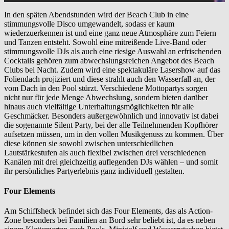
In den späten Abendstunden wird der Beach Club in eine
stimmungsvolle Disco umgewandelt, sodass er kaum
wiederzuerkennen ist und eine ganz neue Atmosphäre zum Feiern
und Tanzen entsteht. Sowohl eine mitreißende Live-Band oder
stimmungsvolle DJs als auch eine riesige Auswahl an erfrischenden
Cocktails gehören zum abwechslungsreichen Angebot des Beach
Clubs bei Nacht. Zudem wird eine spektakuläre Lasershow auf das
Foliendach projiziert und diese strahlt auch den Wasserfall an, der
vom Dach in den Pool stürzt. Verschiedene Mottopartys sorgen
nicht nur für jede Menge Abwechslung, sondern bieten darüber
hinaus auch vielfältige Unterhaltungsmöglichkeiten für alle
Geschmäcker. Besonders außergewöhnlich und innovativ ist dabei
die sogenannte Silent Party, bei der alle Teilnehmenden Kopfhörer
aufsetzen müssen, um in den vollen Musikgenuss zu kommen. Über
diese können sie sowohl zwischen unterschiedlichen
Lautstärkestufen als auch flexibel zwischen drei verschiedenen
Kanälen mit drei gleichzeitig auflegenden DJs wählen – und somit
ihr persönliches Partyerlebnis ganz individuell gestalten.
Four Elements
Am Schiffsheck befindet sich das Four Elements, das als Action-
Zone besonders bei Familien an Bord sehr beliebt ist, da es neben