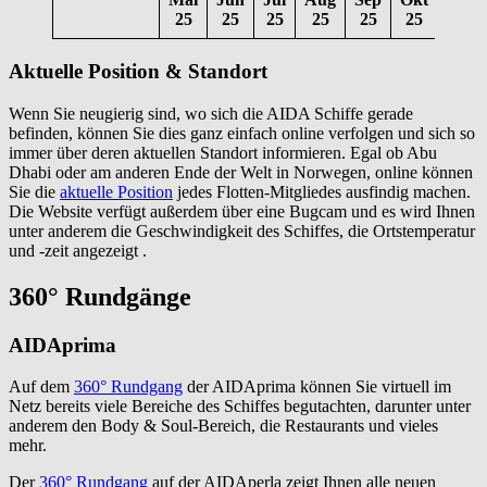
25
25
25
25
25
25
25
Aktuelle Position & Standort
Wenn Sie neugierig sind, wo sich die AIDA Schiffe gerade
befinden, können Sie dies ganz einfach online verfolgen und sich so
immer über deren aktuellen Standort informieren. Egal ob Abu
Dhabi oder am anderen Ende der Welt in Norwegen, online können
Sie die
aktuelle Position
jedes Flotten-Mitgliedes ausfindig machen.
Die Website verfügt außerdem über eine Bugcam und es wird Ihnen
unter anderem die Geschwindigkeit des Schiffes, die Ortstemperatur
und -zeit angezeigt .
360° Rundgänge
AIDAprima
Auf dem
360° Rundgang
der AIDAprima können Sie virtuell im
Netz bereits viele Bereiche des Schiffes begutachten, darunter unter
anderem den Body & Soul-Bereich, die Restaurants und vieles
mehr.
Der
360° Rundgang
auf der AIDAperla zeigt Ihnen alle neuen