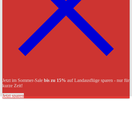
Jetzt im Sommer-Sale
bis zu 15%
auf Landausflüge sparen - nur für
kurze Zeit!
Jetzt sparen