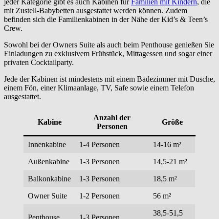
jeder Kategorie gibt es auch Kabinen für
Familien mit Kindern
, die
mit Zustell-Babybetten ausgestattet werden können. Zudem
befinden sich die Familienkabinen in der Nähe der Kid’s & Teen’s
Crew.
Sowohl bei der Owners Suite als auch beim Penthouse genießen Sie
Einladungen zu exklusivem Frühstück, Mittagessen und sogar einer
privaten Cocktailparty.
Jede der Kabinen ist mindestens mit einem Badezimmer mit Dusche,
einem Fön, einer Klimaanlage, TV, Safe sowie einem Telefon
ausgestattet.
Anzahl der
Kabine
Größe
Personen
Innenkabine
1-4 Personen
14-16 m²
Außenkabine
1-3 Personen
14,5-21 m²
Balkonkabine
1-3 Personen
18,5 m²
Owner Suite
1-2 Personen
56 m²
38,5-51,5
Penthouse
1-3 Personen