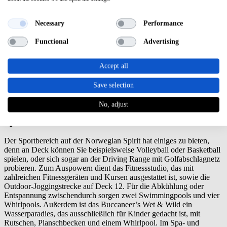
Sie lieben Shopping? Dann werden Sie in den Galeriashops, die
eine große Auswahl an Mode und Accessoires bieten, bestimmt
fündig.
Necessary
Performance
Für Kinder und Jugendliche ist ebenfalls gesorgt. Die Celebrity
Functional
Advertising
Teen Disco für Jugendliche ist mit Videospielen, Kickern und vieles
mehr ausgestattet. Hier haben Teenager nicht nur eine Menge Spaß,
sondern es werden auch neue Freundschaften geschlossen. Für die
Accept all
Kleinen ist die Splash Academy mit interaktiven Spielen sowie
einem Bastelbereich ein Paradies. Als Erwachsener haben Sie also
Save selection
einige Stunden der Entspannung, während Ihre Kinder einen tollen
Tag haben.
No, adjust
Sport & Wellness
Der Sportbereich auf der Norwegian Spirit hat einiges zu bieten,
denn an Deck können Sie beispielsweise Volleyball oder Basketball
spielen, oder sich sogar an der Driving Range mit Golfabschlagnetz
probieren. Zum Auspowern dient das Fitnessstudio, das mit
zahlreichen Fitnessgeräten und Kursen ausgestattet ist, sowie die
Outdoor-Joggingstrecke auf Deck 12. Für die Abkühlung oder
Entspannung zwischendurch sorgen zwei Swimmingpools und vier
Whirlpools. Außerdem ist das Buccaneer’s Wet & Wild ein
Wasserparadies, das ausschließlich für Kinder gedacht ist, mit
Rutschen, Planschbecken und einem Whirlpool. Im Spa- und