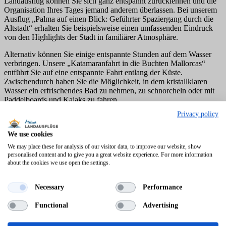
Landausflug können Sie sich ganz entspannt zurücklehnen und die
Organisation Ihres Tages jemand anderem überlassen. Bei unserem
Ausflug „Palma auf einen Blick: Geführter Spaziergang durch die
Altstadt“ erhalten Sie beispielsweise einen umfassenden Eindruck
von den Highlights der Stadt in familiärer Atmosphäre.
Alternativ können Sie einige entspannte Stunden auf dem Wasser
verbringen. Unsere „Katamaranfahrt in die Buchten Mallorcas“
entführt Sie auf eine entspannte Fahrt entlang der Küste.
Zwischendurch haben Sie die Möglichkeit, in dem kristallklaren
Wasser ein erfrischendes Bad zu nehmen, zu schnorcheln oder mit
Paddelboards und Kajaks zu fahren.
Privacy policy
Für alle die, die sich etwas mehr Action wünschen, bietet sich das
„Trike Abenteuer auf Mallorca“ an. Sie fahren mit einem Trike
We use cookies
durch das Tramuntana Gebirge und besuchen verschiedene
malerische Dörfer.
We may place these for analysis of our visitor data, to improve our website, show
personalised content and to give you a great website experience. For more information
about the cookies we use open the settings.
Necessary
Performance
Functional
Advertising