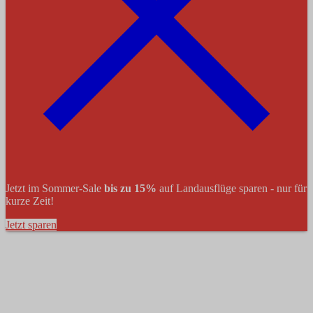
Jetzt im Sommer-Sale
bis zu 15%
auf Landausflüge sparen - nur für
kurze Zeit!
Jetzt sparen