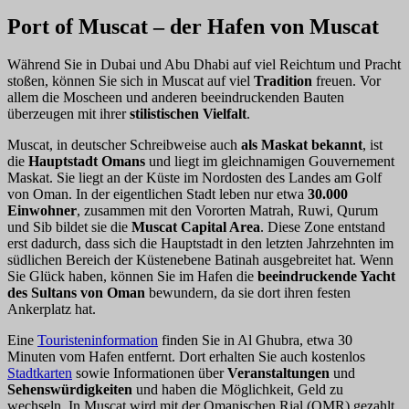
Port of Muscat – der Hafen von Muscat
Während Sie in Dubai und Abu Dhabi auf viel Reichtum und Pracht
stoßen, können Sie sich in Muscat auf viel
Tradition
freuen. Vor
allem die Moscheen und anderen beeindruckenden Bauten
überzeugen mit ihrer
stilistischen Vielfalt
.
Muscat, in deutscher Schreibweise auch
als Maskat bekannt
, ist
die
Hauptstadt Omans
und liegt im gleichnamigen Gouvernement
Maskat. Sie liegt an der Küste im Nordosten des Landes am Golf
von Oman. In der eigentlichen Stadt leben nur etwa
30.000
Einwohner
, zusammen mit den Vororten Matrah, Ruwi, Qurum
und Sib bildet sie die
Muscat Capital Area
. Diese Zone entstand
erst dadurch, dass sich die Hauptstadt in den letzten Jahrzehnten im
südlichen Bereich der Küstenebene Batinah ausgebreitet hat. Wenn
Sie Glück haben, können Sie im Hafen die
beeindruckende Yacht
des Sultans von Oman
bewundern, da sie dort ihren festen
Ankerplatz hat.
Eine
Touristeninformation
finden Sie in Al Ghubra, etwa 30
Minuten vom Hafen entfernt. Dort erhalten Sie auch kostenlos
Stadtkarten
sowie Informationen über
Veranstaltungen
und
Sehenswürdigkeiten
und haben die Möglichkeit, Geld zu
wechseln. In Muscat wird mit der Omanischen Rial (OMR) gezahlt.