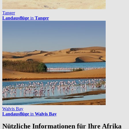
Tanger
Landausflüge
in
Tanger
Walvis Bay
Landausflüge
in
Walvis Bay
Nützliche Informationen für Ihre Afrika