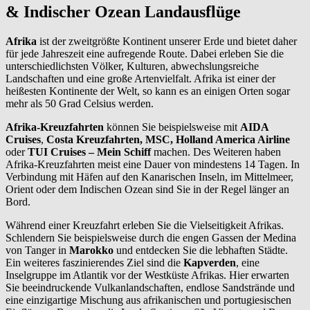
& Indischer Ozean Landausflüge
Afrika
ist der zweitgrößte Kontinent unserer Erde und bietet daher
für jede Jahreszeit eine aufregende Route. Dabei erleben Sie die
unterschiedlichsten Völker, Kulturen, abwechslungsreiche
Landschaften und eine große Artenvielfalt. Afrika ist einer der
heißesten Kontinente der Welt, so kann es an einigen Orten sogar
mehr als 50 Grad Celsius werden.
Afrika-Kreuzfahrten
können Sie beispielsweise mit
AIDA
Cruises
,
Costa Kreuzfahrten, MSC, Holland America Airline
oder
TUI Cruises – Mein Schiff
machen. Des Weiteren haben
Afrika-Kreuzfahrten meist eine Dauer von mindestens 14 Tagen. In
Verbindung mit Häfen auf den Kanarischen Inseln, im Mittelmeer,
Orient oder dem Indischen Ozean sind Sie in der Regel länger an
Bord.
Während einer Kreuzfahrt erleben Sie die Vielseitigkeit Afrikas.
Schlendern Sie beispielsweise durch die engen Gassen der Medina
von Tanger in
Marokko
und entdecken Sie die lebhaften Städte.
Ein weiteres faszinierendes Ziel sind die
Kapverden
, eine
Inselgruppe im Atlantik vor der Westküste Afrikas. Hier erwarten
Sie beeindruckende Vulkanlandschaften, endlose Sandstrände und
eine einzigartige Mischung aus afrikanischen und portugiesischen