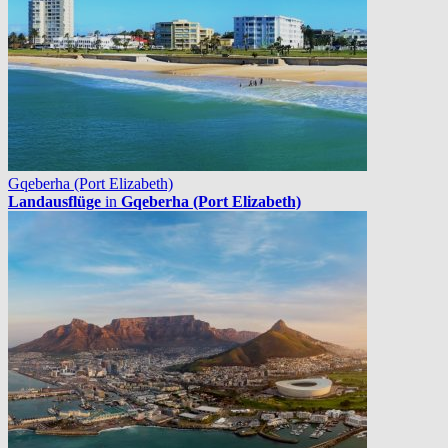
Gqeberha (Port Elizabeth)
Landausflüge
in
Gqeberha (Port Elizabeth)