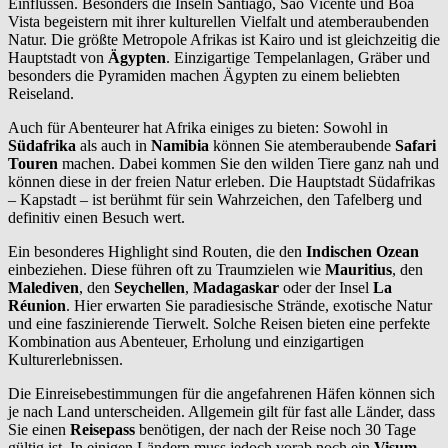
Einflüssen. Besonders die Inseln Santiago, São Vicente und Boa
Vista begeistern mit ihrer kulturellen Vielfalt und atemberaubenden
Natur. Die größte Metropole Afrikas ist Kairo und ist gleichzeitig die
Hauptstadt von
Ägypten
. Einzigartige Tempelanlagen, Gräber und
besonders die Pyramiden machen Ägypten zu einem beliebten
Reiseland.
Auch für Abenteurer hat Afrika einiges zu bieten: Sowohl in
Südafrika
als auch in
Namibia
können Sie atemberaubende
Safari
Touren
machen. Dabei kommen Sie den wilden Tiere ganz nah und
können diese in der freien Natur erleben. Die Hauptstadt Südafrikas
– Kapstadt – ist berühmt für sein Wahrzeichen, den Tafelberg und
definitiv einen Besuch wert.
Ein besonderes Highlight sind Routen, die den
Indischen Ozean
einbeziehen. Diese führen oft zu Traumzielen wie
Mauritius
, den
Malediven
, den
Seychellen
,
Madagaskar
oder der Insel
La
Réunion
. Hier erwarten Sie paradiesische Strände, exotische Natur
und eine faszinierende Tierwelt. Solche Reisen bieten eine perfekte
Kombination aus Abenteuer, Erholung und einzigartigen
Kulturerlebnissen.
Die Einreisebestimmungen für die angefahrenen Häfen können sich
je nach Land unterscheiden. Allgemein gilt für fast alle Länder, dass
Sie einen
Reisepass
benötigen, der nach der Reise noch 30 Tage
gültig ist. In einigen Ländern muss jedoch vorab noch ein
Visum