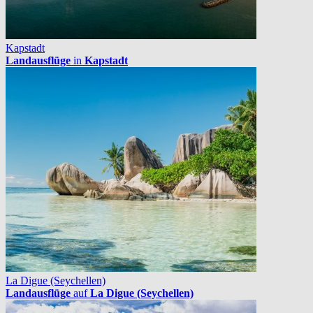
Kapstadt
Landausflüge
in
Kapstadt
La Digue (Seychellen)
Landausflüge
auf
La Digue (Seychellen)