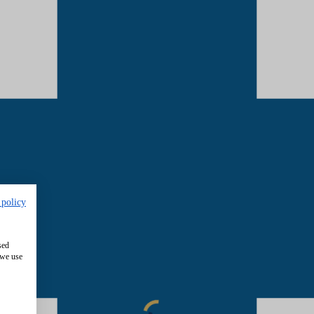
 policy
sed
 we use