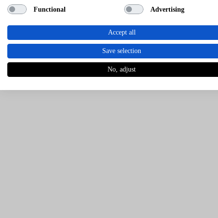
Functional
Advertising
Accept all
Save selection
No, adjust