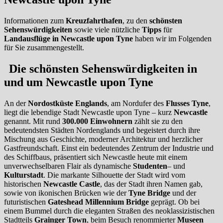
Informationen zum
Kreuzfahrthafen
, zu den
schönsten
Sehenswürdigkeiten
sowie viele nützliche
Tipps
für
Landausflüge in Newcastle upon Tyne
haben wir im Folgenden
für Sie zusammengestellt.
Die schönsten Sehenswürdigkeiten in
und um Newcastle upon Tyne
An der
Nordostküste Englands
, am Nordufer des
Flusses Tyne
,
liegt die lebendige Stadt Newcastle upon Tyne – kurz
Newcastle
genannt. Mit rund
300.000 Einwohnern
zählt sie zu den
bedeutendsten Städten Nordenglands und begeistert durch ihre
Mischung aus Geschichte, moderner Architektur und herzlicher
Gastfreundschaft. Einst ein bedeutendes Zentrum der Industrie und
des Schiffbaus, präsentiert sich Newcastle heute mit einem
unverwechselbaren Flair als dynamische
Studenten
– und
Kulturstadt
. Die markante Silhouette der Stadt wird vom
historischen
Newcastle Castle
, das der Stadt ihren Namen gab,
sowie von ikonischen Brücken wie der
Tyne Bridge
und der
futuristischen
Gateshead Millennium Bridge
geprägt. Ob bei
einem Bummel durch die eleganten Straßen des neoklassizistischen
Stadtteils
Grainger Town
, beim Besuch renommierter
Museen