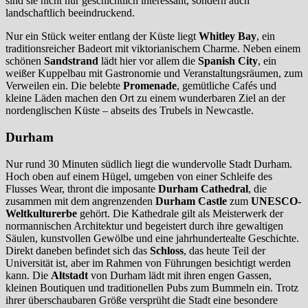
sind sie nicht nur geschichtlich interessant, sondern auch
landschaftlich beeindruckend.
Nur ein Stück weiter entlang der Küste liegt
Whitley Bay
, ein
traditionsreicher Badeort mit viktorianischem Charme. Neben einem
schönen
Sandstrand
lädt hier vor allem die
Spanish City
, ein
weißer Kuppelbau mit Gastronomie und Veranstaltungsräumen, zum
Verweilen ein. Die belebte
Promenade
, gemütliche Cafés und
kleine Läden machen den Ort zu einem wunderbaren Ziel an der
nordenglischen Küste – abseits des Trubels in Newcastle.
Durham
Nur rund 30 Minuten südlich liegt die wundervolle Stadt Durham.
Hoch oben auf einem Hügel, umgeben von einer Schleife des
Flusses Wear, thront die imposante
Durham Cathedral
, die
zusammen mit dem angrenzenden
Durham Castle
zum
UNESCO-
Weltkulturerbe
gehört. Die Kathedrale gilt als Meisterwerk der
normannischen Architektur und begeistert durch ihre gewaltigen
Säulen, kunstvollen Gewölbe und eine jahrhundertealte Geschichte.
Direkt daneben befindet sich das
Schloss
, das heute Teil der
Universität ist, aber im Rahmen von Führungen besichtigt werden
kann. Die
Altstadt
von Durham lädt mit ihren engen Gassen,
kleinen Boutiquen und traditionellen Pubs zum Bummeln ein. Trotz
ihrer überschaubaren Größe versprüht die Stadt eine besondere