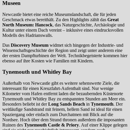
Museen
Newcastle bietet eine reiche Museumslandschaft, die für jeden
Geschmack etwas bereithält. Zu den Highlights zählt das
Great
North Museum: Hancock
, das Naturgeschichte, Archäologie und
Kultur unter einem Dach vereint – inklusive eines eindrucksvollen
Modells des Hadrianswalls.
Das
Discovery Museum
widmet sich hingegen der Industrie- und
Wissenschaftsgeschichte der Region und zeigt unter anderem eine
der ersten Dampfturbinen der Welt. Technikbegeisterte kommen hier
ebenso auf ihre Kosten wie Familien mit Kindern.
Tynemouth
und
Whitley Bay
Außerhalb von Newcastle gibt es weitere sehenswerte Ziele, die
interessant für einen Kreuzfahrt-Aufenthalt sind. Nur wenige
Kilometer vom Hafen entfernt laden die bezaubernden Küstenorte
Tynemouth und Whitley Bay zu entspannten Stunden am Meer ein.
Besonders beliebt ist der
Long Sands Beach
in
Tynemouth
. Der
weitläufige Sandstrand mit feinem, hellem Sand ist ideal für einen
Spaziergang oder einfach zum Durchatmen mit Blick auf die
Nordsee. Hoch über dem Strand thronen außerdem die imposanten
Ruinen des
Tynemouth Castle & Priory
. Auf einer Klippe gelegen