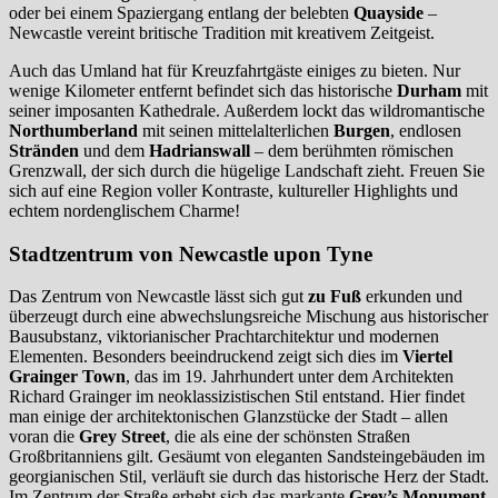
oder bei einem Spaziergang entlang der belebten
Quayside
–
Newcastle vereint britische Tradition mit kreativem Zeitgeist.
Auch das Umland hat für Kreuzfahrtgäste einiges zu bieten. Nur
wenige Kilometer entfernt befindet sich das historische
Durham
mit
seiner imposanten Kathedrale. Außerdem lockt das wildromantische
Northumberland
mit seinen mittelalterlichen
Burgen
, endlosen
Stränden
und dem
Hadrianswall
– dem berühmten römischen
Grenzwall, der sich durch die hügelige Landschaft zieht. Freuen Sie
sich auf eine Region voller Kontraste, kultureller Highlights und
echtem nordenglischem Charme!
Stadtzentrum von Newcastle upon Tyne
Das Zentrum von Newcastle lässt sich gut
zu Fuß
erkunden und
überzeugt durch eine abwechslungsreiche Mischung aus historischer
Bausubstanz, viktorianischer Prachtarchitektur und modernen
Elementen. Besonders beeindruckend zeigt sich dies im
Viertel
Grainger Town
, das im 19. Jahrhundert unter dem Architekten
Richard Grainger im neoklassizistischen Stil entstand. Hier findet
man einige der architektonischen Glanzstücke der Stadt – allen
voran die
Grey Street
, die als eine der schönsten Straßen
Großbritanniens gilt. Gesäumt von eleganten Sandsteingebäuden im
georgianischen Stil, verläuft sie durch das historische Herz der Stadt.
Im Zentrum der Straße erhebt sich das markante
Grey’s Monument