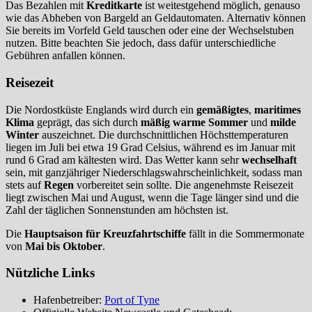
Das Bezahlen mit
Kreditkarte
ist weitestgehend möglich, genauso
wie das Abheben von Bargeld an Geldautomaten. Alternativ können
Sie bereits im Vorfeld Geld tauschen oder eine der Wechselstuben
nutzen. Bitte beachten Sie jedoch, dass dafür unterschiedliche
Gebühren anfallen können.
Reisezeit
Die Nordostküste Englands wird durch ein
gemäßigtes
,
maritimes
Klima
geprägt, das sich durch
mäßig warme Sommer
und
milde
Winter
auszeichnet. Die durchschnittlichen Höchsttemperaturen
liegen im Juli bei etwa 19 Grad Celsius, während es im Januar mit
rund 6 Grad am kältesten wird. Das Wetter kann sehr
wechselhaft
sein, mit ganzjähriger Niederschlagswahrscheinlichkeit, sodass man
stets auf
Regen
vorbereitet sein sollte. Die angenehmste Reisezeit
liegt zwischen Mai und August, wenn die Tage länger sind und die
Zahl der täglichen Sonnenstunden am höchsten ist.
Die
Hauptsaison für Kreuzfahrtschiffe
fällt in die Sommermonate
von
Mai bis Oktober
.
Nützliche Links
Hafenbetreiber:
Port of Tyne