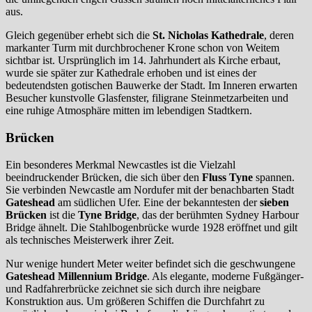
aus.
Gleich gegenüber erhebt sich die
St. Nicholas Kathedrale
, deren
markanter Turm mit durchbrochener Krone schon von Weitem
sichtbar ist. Ursprünglich im 14. Jahrhundert als Kirche erbaut,
wurde sie später zur Kathedrale erhoben und ist eines der
bedeutendsten gotischen Bauwerke der Stadt. Im Inneren erwarten
Besucher kunstvolle Glasfenster, filigrane Steinmetzarbeiten und
eine ruhige Atmosphäre mitten im lebendigen Stadtkern.
Brücken
Ein besonderes Merkmal Newcastles ist die Vielzahl
beeindruckender Brücken, die sich über den
Fluss Tyne
spannen.
Sie verbinden Newcastle am Nordufer mit der benachbarten Stadt
Gateshead
am südlichen Ufer. Eine der bekanntesten der
sieben
Brücken
ist die
Tyne Bridge
, das der berühmten Sydney Harbour
Bridge ähnelt. Die Stahlbogenbrücke wurde 1928 eröffnet und gilt
als technisches Meisterwerk ihrer Zeit.
Nur wenige hundert Meter weiter befindet sich die geschwungene
Gateshead Millennium Bridge
. Als elegante, moderne Fußgänger-
und Radfahrerbrücke zeichnet sie sich durch ihre neigbare
Konstruktion aus. Um größeren Schiffen die Durchfahrt zu