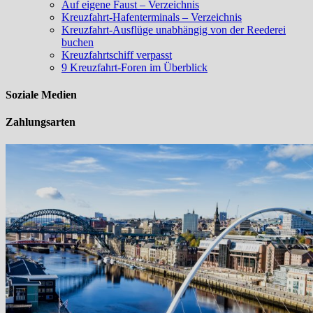
Auf eigene Faust – Verzeichnis
Kreuzfahrt-Hafenterminals – Verzeichnis
Kreuzfahrt-Ausflüge unabhängig von der Reederei
buchen
Kreuzfahrtschiff verpasst
9 Kreuzfahrt-Foren im Überblick
Soziale Medien
Zahlungsarten