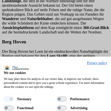
Landzunge
, die steil in die Nordsee hineinragt und für ihre
atemberaubende Aussicht bekannt ist. Der Ort bietet einen
spektakulären Blick auf steile Felsen und die ruhige Natur, die die
Region prägen. Das Gebiet rund um Vestkapp ist ein Paradies für
Wanderer
und
Naturliebhaber
, die auf gut ausgebauten Wegen
die wilde Schönheit der Küste entdecken können. Die
Aussichtsplattform
auf dem Kap ermöglicht einen
360-Grad-Blick
auf die beeindruckende Landschaft und die Weiten der Nordsee.
Berg Hoven
Der Berg Hoven bei Loen ist ein eindrucksvolles Naturhighlight der
Region und bekannt für den
Loen Skylift
, eine der steilsten
Seilbahnen der Welt. In wenigen Minuten bringt die Gondel
Privacy policy
Besucher vom Fjordufer hinauf auf rund
1.000 Meter Höhe
. Oben
eröffnet sich ein spektakulärer
Panoramablick
über den Nordfjord,
We use cookies
umliegende Berge und tief eingeschnittene Täler. Neben der
Aussicht laden gut ausgebaute
Wanderwege
, ein Aussichtspunkt
We may place these for analysis of our visitor data, to improve our website, show
sowie ein Café und Restaurant zum Verweilen ein. Der Hoven ist
personalised content and to give you a great website experience. For more information
damit ein ideales Ziel für alle, die Naturerlebnis und Komfort auf
about the cookies we use open the settings.
besondere Weise verbinden möchten.
Necessary
Performance
Functional
Advertising