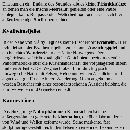
Entspannen ein. Entlang des Strandes gibt es kleine
Picknickplätze
,
an denen man die frische Meeresluft genießen oder eine Pause
einlegen kann. Bei passenden Wetterbedingungen lassen sich hier
außerdem einige
Surfer
beobachten.
Kvalheimsfjellet
In der Nähe von Måløy liegt das kleine Fischerdorf
Kvalheim
. Hier
befindet sich der Kvalheimsfjellet, ein schöner
Aussichtsgipfel
und
ein beliebtes
Wanderziel
in der Natur Norwegens. Der
vergleichsweise leicht zugängliche Gipfel bietet beeindruckende
Panoramablicke über die Küstenlandschaft, die vorgelagerten Inseln
und den Atlantik. Der Weg nach oben führt durch typisch
norwegische Natur mit Felsen, Heide und weiten Ausblicken und
eignet sich gut für eine kurze Wanderung. Oben angekommen
werden Besucher mit einer besonders schönen Aussicht belohnt, die
zum Verweilen und Genießen einlädt.
Kannesteinen
Das einzigartige
Naturphänomen
Kannesteinen ist eine
außergewöhnlich geformte
Felsformation
, die über Jahrhunderte
von Wind und Wellen geformt wurde. Seine markante, fast
skulpturartige Gestalt macht den Felsen zu einem der bekanntesten