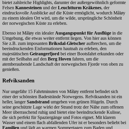
bietet zahlreiche Highlights, darunter der außergewöhnlich geformte
Felsen
Kannesteinen
und der
Leuchtturm Kråkenes
, der
eindrucksvolle Ausblicke auf die Küste ermöglicht, wodurch Måløy
zu einem idealen Ort wird, um die wilde, ursprüngliche Schönheit
der norwegischen Küste zu erleben.
Ebenso ist Måløy ein idealer
Ausgangspunkt für Ausflüge
in die
Umgebung, die etwas weiter entfernt liegen. Von hier aus können
Sie z.B. zum imposanten
Briksdal-Gletscher
aufbrechen, um die
beeindruckenden Eisformationen hautnah zu erleben, den
majestätischen
Geirangerfjord
bei einer Bootsfahrt erkunden oder
mit der Seilbahn auf den
Berg Hoven
fahren, um die
atemberaubende Landschaft der norwegischen Fjorde von oben zu
genießen.
Refviksanden
Nur ungefähr 15 Fahrtminuten von Måløy entfernt befindet sich
einer der schönsten Badestrände Norwegens. Refviksanden ist ein
heller, langer
Sandstrand
umgeben von grünen Hügeln. Durch
seine geschützte Lage wirkt der Strand trotz der Nähe zum offenen
Meer überraschend ruhig und bietet eine beeindruckende Kulisse,
die sich perfekt für Spaziergänge und Fotos eignet. Mit klarem
Wasser und einem flach abfallenden Ufer ist er besonders beliebt bei
Familien
und lädt an warmen Sommertagen zum Baden und