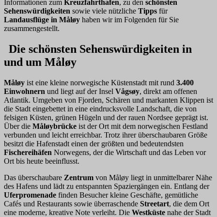
Informationen zum
Kreuzfahrthafen
, zu den
schönsten
Sehenswürdigkeiten
sowie viele nützliche
Tipps
für
Landausflüge in Måløy
haben wir im Folgenden für Sie
zusammengestellt.
Die schönsten Sehenswürdigkeiten in
und um Måløy
Måløy
ist eine kleine norwegische Küstenstadt mit rund
3.400
Einwohnern
und liegt auf der Insel
Vågsøy
, direkt am offenen
Atlantik. Umgeben von Fjorden, Schären und markanten Klippen ist
die Stadt eingebettet in eine eindrucksvolle Landschaft, die von
felsigen Küsten, grünen Hügeln und der rauen Nordsee geprägt ist.
Über die
Måløybrücke
ist der Ort mit dem norwegischen Festland
verbunden und leicht erreichbar. Trotz ihrer überschaubaren Größe
besitzt die Hafenstadt einen der größten und bedeutendsten
Fischereihäfen
Norwegens, der die Wirtschaft und das Leben vor
Ort bis heute beeinflusst.
Das überschaubare
Zentrum
von Måløy liegt in unmittelbarer Nähe
des Hafens und lädt zu entspannten Spaziergängen ein. Entlang der
Uferpromenade
finden Besucher kleine Geschäfte, gemütliche
Cafés und Restaurants sowie überraschende
Streetart
, die dem Ort
eine moderne, kreative Note verleiht. Die
Westküste
nahe der Stadt