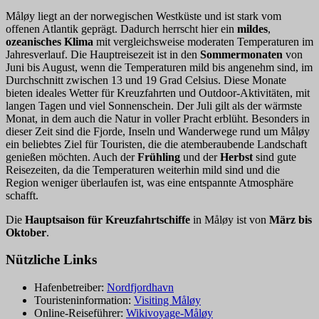
Måløy liegt an der norwegischen Westküste und ist stark vom
offenen Atlantik geprägt. Dadurch herrscht hier ein
mildes
,
ozeanisches Klima
mit vergleichsweise moderaten Temperaturen im
Jahresverlauf. Die Hauptreisezeit ist in den
Sommermonaten
von
Juni bis August, wenn die Temperaturen mild bis angenehm sind, im
Durchschnitt zwischen 13 und 19 Grad Celsius. Diese Monate
bieten ideales Wetter für Kreuzfahrten und Outdoor-Aktivitäten, mit
langen Tagen und viel Sonnenschein. Der Juli gilt als der wärmste
Monat, in dem auch die Natur in voller Pracht erblüht. Besonders in
dieser Zeit sind die Fjorde, Inseln und Wanderwege rund um Måløy
ein beliebtes Ziel für Touristen, die die atemberaubende Landschaft
genießen möchten. Auch der
Frühling
und der
Herbst
sind gute
Reisezeiten, da die Temperaturen weiterhin mild sind und die
Region weniger überlaufen ist, was eine entspannte Atmosphäre
schafft.
Die
Hauptsaison für Kreuzfahrtschiffe
in Måløy ist von
März bis
Oktober
.
Nützliche Links
Hafenbetreiber:
Nordfjordhavn
Touristeninformation:
Visiting Måløy
Online-Reiseführer:
Wikivoyage-Måløy