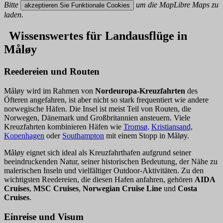
Bitte
um die MapLibre Maps zu
akzeptieren Sie Funktionale Cookies
laden.
Wissenswertes für Landausflüge in
Måløy
Reedereien und Routen
Måløy wird im Rahmen von
Nordeuropa-Kreuzfahrten
des
Öfteren angefahren, ist aber nicht so stark frequentiert wie andere
norwegische Häfen. Die Insel ist meist Teil von Routen, die
Norwegen, Dänemark und Großbritannien ansteuern. Viele
Kreuzfahrten kombinieren Häfen wie
Tromsø
,
Kristiansand,
Kopenhagen
oder
Southampton
mit einem Stopp in Måløy.
Måløy eignet sich ideal als Kreuzfahrthafen aufgrund seiner
beeindruckenden Natur, seiner historischen Bedeutung, der Nähe zu
malerischen Inseln und vielfältiger Outdoor-Aktivitäten. Zu den
wichtigsten Reedereien, die diesen Hafen anfahren, gehören
AIDA
Cruises
,
MSC Cruises
,
Norwegian Cruise Line
und
Costa
Cruises
.
Einreise und Visum