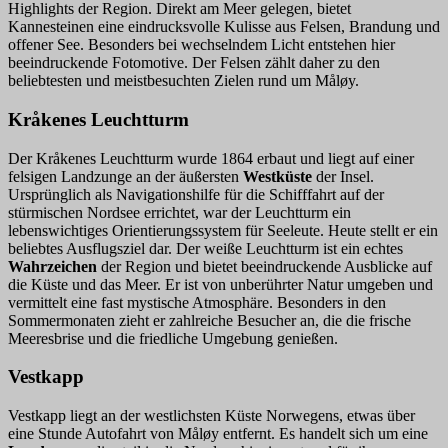
Highlights der Region. Direkt am Meer gelegen, bietet
Kannesteinen eine eindrucksvolle Kulisse aus Felsen, Brandung und
offener See. Besonders bei wechselndem Licht entstehen hier
beeindruckende Fotomotive. Der Felsen zählt daher zu den
beliebtesten und meistbesuchten Zielen rund um Måløy.
Kråkenes Leuchtturm
Der Kråkenes Leuchtturm wurde 1864 erbaut und liegt auf einer
felsigen Landzunge an der äußersten
Westküste
der Insel.
Ursprünglich als Navigationshilfe für die Schifffahrt auf der
stürmischen Nordsee errichtet, war der Leuchtturm ein
lebenswichtiges Orientierungssystem für Seeleute. Heute stellt er ein
beliebtes Ausflugsziel dar. Der weiße Leuchtturm ist ein echtes
Wahrzeichen
der Region und bietet beeindruckende Ausblicke auf
die Küste und das Meer. Er ist von unberührter Natur umgeben und
vermittelt eine fast mystische Atmosphäre. Besonders in den
Sommermonaten zieht er zahlreiche Besucher an, die die frische
Meeresbrise und die friedliche Umgebung genießen.
Vestkapp
Vestkapp liegt an der westlichsten Küste Norwegens, etwas über
eine Stunde Autofahrt von Måløy entfernt. Es handelt sich um eine