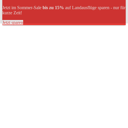
Jetzt im Sommer-Sale
bis zu 15%
auf Landausflüge sparen - nur für
kurze Zeit!
Jetzt sparen