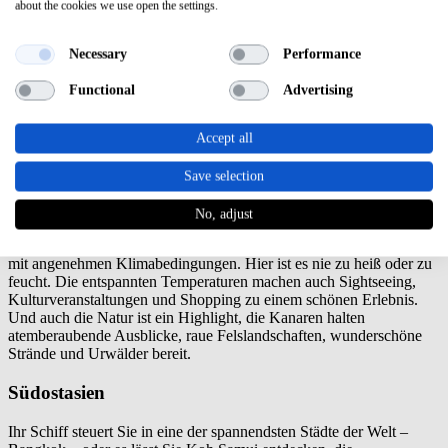
about the cookies we use open the settings.
Necessary
Performance
Functional
Advertising
Accept all
Save selection
Kanarische Inseln
No, adjust
Zum Jahresende die Kanaren zu besuchen, ist ebenfalls ein echter
Klassiker. Lanzarote, Teneriffa, La Palma und Co. sind tolle Ziele
mit angenehmen Klimabedingungen. Hier ist es nie zu heiß oder zu
feucht. Die entspannten Temperaturen machen auch Sightseeing,
Kulturveranstaltungen und Shopping zu einem schönen Erlebnis.
Und auch die Natur ist ein Highlight, die Kanaren halten
atemberaubende Ausblicke, raue Felslandschaften, wunderschöne
Strände und Urwälder bereit.
Südostasien
Ihr Schiff steuert Sie in eine der spannendsten Städte der Welt –