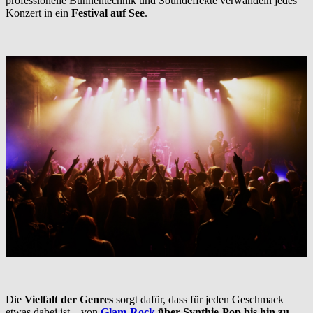
professionelle Bühnentechnik und Soundeffekte verwandeln jedes
Konzert in ein
Festival auf See
.
Die
Vielfalt der Genres
sorgt dafür, dass für jeden Geschmack
etwas dabei ist – von
Glam-Rock
über Synthie-Pop bis hin zu