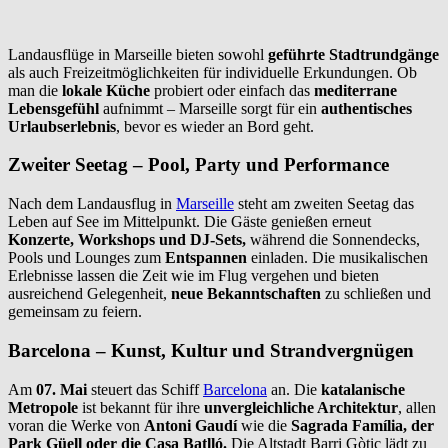
Landausflüge in Marseille bieten sowohl
geführte Stadtrundgänge
als auch Freizeitmöglichkeiten für individuelle Erkundungen. Ob
man die
lokale Küche
probiert oder einfach das
mediterrane
Lebensgefühl
aufnimmt – Marseille sorgt für ein
authentisches
Urlaubserlebnis
, bevor es wieder an Bord geht.
Zweiter Seetag – Pool, Party und Performance
Nach dem Landausflug in
Marseille
steht am zweiten Seetag das
Leben auf See im Mittelpunkt. Die Gäste genießen erneut
Konzerte, Workshops und DJ-Sets,
während die Sonnendecks,
Pools und Lounges zum
Entspannen
einladen. Die musikalischen
Erlebnisse lassen die Zeit wie im Flug vergehen und bieten
ausreichend Gelegenheit,
neue Bekanntschaften
zu schließen und
gemeinsam zu feiern.
Barcelona – Kunst, Kultur und Strandvergnügen
Am
07. Mai
steuert das Schiff
Barcelona
an. Die
katalanische
Metropole
ist bekannt für ihre
unvergleichliche Architektur
, allen
voran die Werke von
Antoni Gaudí
wie die
Sagrada Família, der
Park Güell oder die Casa Batlló.
Die Altstadt Barri Gòtic lädt zu