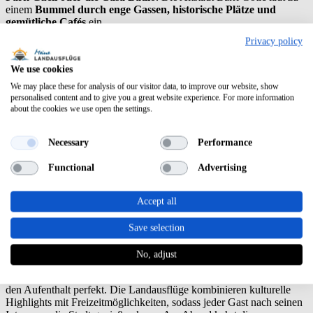
einem
Bummel durch enge Gassen, historische Plätze und
gemütliche Cafés
ein.
Privacy policy
We use cookies
We may place these for analysis of our visitor data, to improve our website, show
personalised content and to give you a great website experience. For more information
about the cookies we use open the settings.
Necessary
Performance
Functional
Advertising
Accept all
Save selection
No, adjust
Strandspaziergänge, Tapas-Bars und kleine Boutiquen
machen
den Aufenthalt perfekt. Die Landausflüge kombinieren kulturelle
Highlights mit Freizeitmöglichkeiten, sodass jeder Gast nach seinen