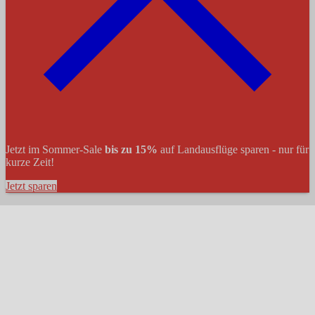
Jetzt im Sommer-Sale
bis zu 15%
auf Landausflüge sparen - nur für
kurze Zeit!
Jetzt sparen