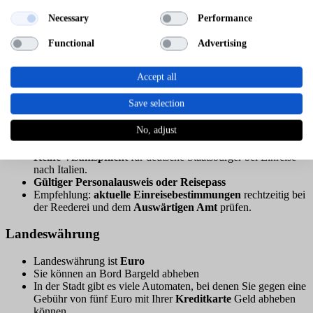
Reedereien und Routen
Necessary
Performance
Cagliari wird vor allem im
Frühjahr und Sommer
von
Functional
Advertising
Kreuzfahrten angelaufen.
Reedereien: MSC Cruises, Costa Cruises, AIDA und TUI
Accept all
Cruises.
Oft Teil von
westlichen Mittelmeer-Routen
mit Zielen wie
Valletta,
Rom
und
Mallorca
.
Save selection
Einreise und Visum
No, adjust
Keine Visumspflicht
für deutsche Staatsbürger bei Einreise
nach Italien.
Gültiger Personalausweis oder Reisepass
Empfehlung:
aktuelle Einreisebestimmungen
rechtzeitig bei
der Reederei und dem
Auswärtigen Amt
prüfen.
Landeswährung
Landeswährung ist
Euro
Sie können an Bord Bargeld abheben
In der Stadt gibt es viele Automaten, bei denen Sie gegen eine
Gebühr von fünf Euro mit Ihrer
Kreditkarte
Geld abheben
können.