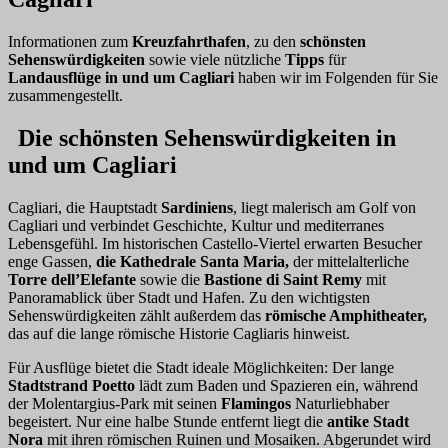
Informationen zum
Kreuzfahrthafen
, zu den
schönsten
Sehenswürdigkeiten
sowie viele nützliche
Tipps
für
Landausflüge in und um Cagliari
haben wir im Folgenden für Sie
zusammengestellt.
Die schönsten Sehenswürdigkeiten in
und um Cagliari
Cagliari, die Hauptstadt
Sardiniens
, liegt malerisch am Golf von
Cagliari und verbindet Geschichte, Kultur und mediterranes
Lebensgefühl. Im historischen Castello-Viertel erwarten Besucher
enge Gassen,
die Kathedrale Santa Maria,
der mittelalterliche
Torre dell’Elefante
sowie die
Bastione di Saint Remy
mit
Panoramablick über Stadt und Hafen. Zu den wichtigsten
Sehenswürdigkeiten zählt außerdem das
römische Amphitheater,
das auf die lange römische Historie Cagliaris hinweist.
Für Ausflüge bietet die Stadt ideale Möglichkeiten: Der lange
Stadtstrand Poetto
lädt zum Baden und Spazieren ein, während
der Molentargius-Park mit seinen
Flamingos
Naturliebhaber
begeistert. Nur eine halbe Stunde entfernt liegt die
antike Stadt
Nora
mit ihren römischen Ruinen und Mosaiken. Abgerundet wird