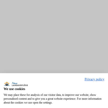
Privacy policy
Bitte
um die MapLibre Maps
akzeptieren Sie Funktionale Cookies
zu laden.
We use cookies
Wissenswertes für Landausflüge in und
We may place these for analysis of our visitor data, to improve our website, show
personalised content and to give you a great website experience. For more information
um Cagliari
about the cookies we use open the settings.