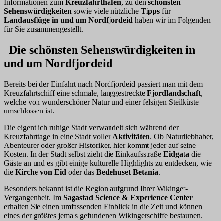
Informationen zum
Kreuzfahrthafen
, zu den
schönsten
Sehenswürdigkeiten
sowie viele nützliche
Tipps
für
Landausflüge in und um Nordfjordeid
haben wir im Folgenden
für Sie zusammengestellt.
Die schönsten Sehenswürdigkeiten in
und um Nordfjordeid
Bereits bei der Einfahrt nach Nordfjordeid passiert man mit dem
Kreuzfahrtschiff eine schmale, langgestreckte
Fjordlandschaft
,
welche von wunderschöner Natur und einer felsigen Steilküste
umschlossen ist.
Die eigentlich ruhige Stadt verwandelt sich während der
Kreuzfahrttage in eine Stadt voller
Aktivitäten
. Ob Naturliebhaber,
Abenteurer oder großer Historiker, hier kommt jeder auf seine
Kosten. In der Stadt selbst zieht die Einkaufsstraße
Eidgata
die
Gäste an und es gibt einige kulturelle Highlights zu entdecken, wie
die
Kirche von Eid
oder das
Bedehuset Betania
.
Besonders bekannt ist die Region aufgrund Ihrer Wikinger-
Vergangenheit. Im
Sagastad Science & Experience Center
erhalten Sie einen umfassenden Einblick in die Zeit und können
eines der größtes jemals gefundenen Wikingerschiffe bestaunen.