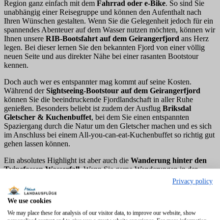
Region ganz einfach mit dem
Fahrrad oder e-Bike
. So sind Sie
unabhängig einer Reisegruppe und können den Aufenthalt nach
Ihren Wünschen gestalten. Wenn Sie die Gelegenheit jedoch für ein
spannendes Abenteuer auf dem Wasser nutzen möchten, können wir
Ihnen unsere
RIB-Bootsfahrt auf dem Geirangerfjord
ans Herz
legen. Bei dieser lernen Sie den bekannten Fjord von einer völlig
neuen Seite und aus direkter Nähe bei einer rasanten Bootstour
kennen.
Doch auch wer es entspannter mag kommt auf seine Kosten.
Während der
Sightseeing-Bootstour auf dem Geirangerfjord
können Sie die beeindruckende Fjordlandschaft in aller Ruhe
genießen. Besonders beliebt ist zudem der Ausflug
Briksdal
Gletscher & Kuchenbuffet
, bei dem Sie einen entspannten
Spaziergang durch die Natur um den Gletscher machen und es sich
im Anschluss bei einem All-you-can-eat-Kuchenbuffet so richtig gut
gehen lassen können.
Ein absolutes Highlight ist aber auch die
Wanderung hinter den
Tvinefossen Wasserfall
. Wenn Sie gerne Wanderungen in der
Natur unternehmen und dabei unvergessliche Ausblicke erleben
Privacy policy
möchten, sollten Sie sich dieses Spektakel auf keinen Fall entgehen
lassen.
We use cookies
We may place these for analysis of our visitor data, to improve our website, show