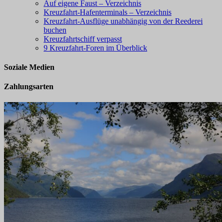
Auf eigene Faust – Verzeichnis
Kreuzfahrt-Hafenterminals – Verzeichnis
Kreuzfahrt-Ausflüge unabhängig von der Reederei
buchen
Kreuzfahrtschiff verpasst
9 Kreuzfahrt-Foren im Überblick
Soziale Medien
Zahlungsarten