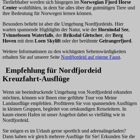
Tierliebhaber werden sich hingegen im
Norwegian Fjord Horse
Center
wohlfühlen, in dem Sie alles über die gutmütigen Tiere und
ihre Bedeutung für Norwegen lernen können.
Besonders beliebt ist aber die Umgebung Nordfjordeids. Hier
warten spannende Highlights der Natur, wie der
Hornindal See
,
Tvinnefossen Waterfalls
, der
Briksdal Gletscher
, der
Berg
Hoven
mit dem
Loen Skylift
oder der berühmte
Geirangerfjord
.
Weitere Informationen zu den wichtigsten Sehenswürdigkeiten
erhalten Sie auf unserer Seite
Nordfjordeid auf eigene Faust
.
Empfehlung für Nordfjordeid
Kreuzfahrt-Ausflüge
Wenn sie beeindruckende Umgebung von Nordfjordeid erkunden
möchten, können wir Ihnen eine geführte Tour von Meine
Landausflüge empfehlen. Profitieren Sie von spannenden Ausflügen
in kleinen Gruppen, begleitet von ortskundigen Reiseleitern. In
kaum einem Hafen ist unser Angebot dabei so vielfältig wie in
Nordfjordeid.
Sie mögen es im Urlaub gerne sportlich und adrenalingeladen?
Dann haben wir gleich mehrere Ausflüge für Sie! Erkunden Sie die