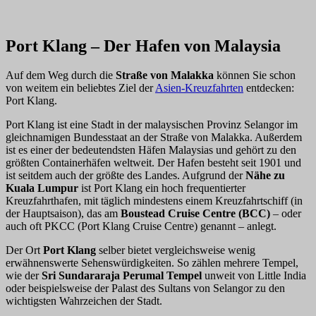
Port Klang – Der Hafen von Malaysia
Auf dem Weg durch die
Straße von Malakka
können Sie schon
von weitem ein beliebtes Ziel der
Asien-Kreuzfahrten
entdecken:
Port Klang.
Port Klang ist eine Stadt in der malaysischen Provinz Selangor im
gleichnamigen Bundesstaat an der Straße von Malakka. Außerdem
ist es einer der bedeutendsten Häfen Malaysias und gehört zu den
größten Containerhäfen weltweit. Der Hafen besteht seit 1901 und
ist seitdem auch der größte des Landes. Aufgrund der
Nähe zu
Kuala Lumpur
ist Port Klang ein hoch frequentierter
Kreuzfahrthafen, mit täglich mindestens einem Kreuzfahrtschiff (in
der Hauptsaison), das am
Boustead Cruise Centre (BCC)
– oder
auch oft PKCC (Port Klang Cruise Centre) genannt – anlegt.
Der Ort
Port Klang
selber bietet vergleichsweise wenig
erwähnenswerte Sehenswürdigkeiten. So zählen mehrere Tempel,
wie der
Sri Sundararaja Perumal Tempel
unweit von Little India
oder beispielsweise der Palast des Sultans von Selangor zu den
wichtigsten Wahrzeichen der Stadt.