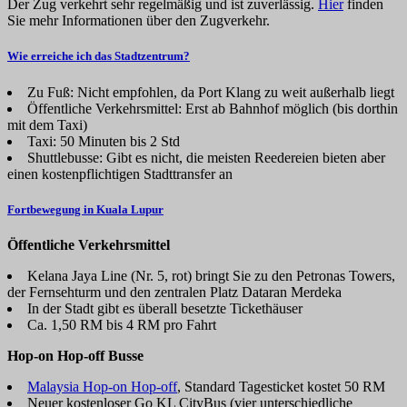
Der Zug verkehrt sehr regelmäßig und ist zuverlässig.
Hier
finden
Sie mehr Informationen über den Zugverkehr.
Wie erreiche ich das Stadtzentrum?
Zu Fuß: Nicht empfohlen, da Port Klang zu weit außerhalb liegt
Öffentliche Verkehrsmittel: Erst ab Bahnhof möglich (bis dorthin
mit dem Taxi)
Taxi: 50 Minuten bis 2 Std
Shuttlebusse: Gibt es nicht, die meisten Reedereien bieten aber
einen kostenpflichtigen Stadttransfer an
Fortbewegung in Kuala Lupur
Öffentliche Verkehrsmittel
Kelana Jaya Line (Nr. 5, rot) bringt Sie zu den Petronas Towers,
der Fernsehturm und den zentralen Platz Dataran Merdeka
In der Stadt gibt es überall besetzte Tickethäuser
Ca. 1,50 RM bis 4 RM pro Fahrt
Hop-on Hop-off Busse
Malaysia Hop-on Hop-off
, Standard Tagesticket kostet 50 RM
Neuer kostenloser Go KL CityBus (vier unterschiedliche