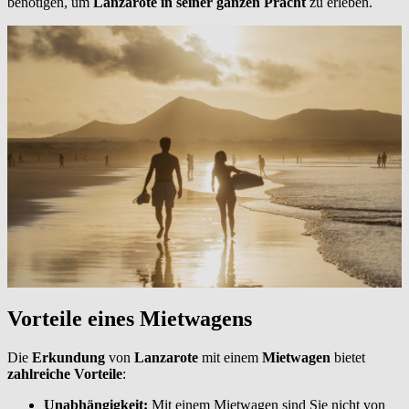
benötigen, um
Lanzarote in seiner ganzen Pracht
zu erleben.
Vorteile eines Mietwagens
Die
Erkundung
von
Lanzarote
mit einem
Mietwagen
bietet
zahlreiche Vorteile
:
Unabhängigkeit:
Mit einem Mietwagen sind Sie nicht von