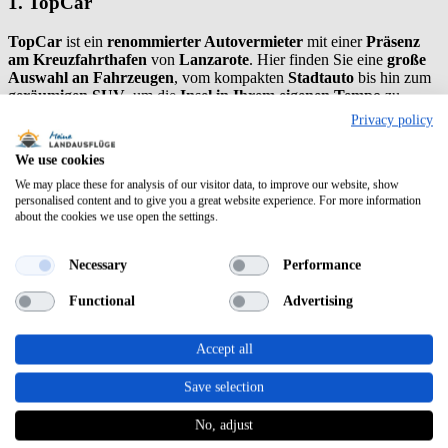
1. TopCar
TopCar
ist ein
renommierter Autovermieter
mit einer
Präsenz
am Kreuzfahrthafen
von
Lanzarote
. Hier finden Sie eine
große
Auswahl an Fahrzeugen
, vom kompakten
Stadtauto
bis hin zum
geräumigen SUV
, um die
Insel in Ihrem eigenen Tempo
zu
erkunden.
Privacy policy
2. Europcar
We use cookies
We may place these for analysis of our visitor data, to improve our website, show
Europcar
bietet seinen Kunden am
Hafen von Lanzarote
eine
personalised content and to give you a great website experience. For more information
große Auswahl an Fahrzeugen zu wettbewerbsfähigen Preisen
.
about the cookies we use open the settings.
Die
Mitarbeiter
stehen Ihnen bei der
Auswahl des passenden
Autos
gerne zur Seite.
Necessary
Performance
3. Sixt
Functional
Advertising
Sixt
ist für seine
qualitativ hochwertigen Mietfahrzeuge
weltweit
bekannt. Auf
Lanzarote
in der
Nähe des Flughafens
bietet
Sixt
Accept all
eine
breite Palette von Autos.
Allerdings muss beachtet werden,
dass aufgrund der
Entfernung vom Hafen zum Flughafen
mit
Save selection
zusätzlichen Kosten
für
Bus oder Taxi
gerechnet werden muss.
No, adjust
4. Cicar