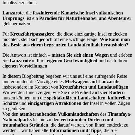
Inhaltsverzeichnis
Lanzarote
, die
faszinierende Kanarische Insel vulkanischen
Ursprungs
, ist ein
Paradies für Naturliebhaber und Abenteurer
gleichermaßen.
Für
Kreuzfahrtpassagiere
, die diese einzigartige Insel entdecken
möchten, stellt sich jedoch oft eine wichtige Frage:
Wie kann man
das Beste aus einem begrenzten Landaufenthalt herausholen?
Die Antwort ist einfach –
mieten Sie sich einen Wagen
und erleben
Sie
Lanzarote
in Ihrer
eigenen
Geschwindigkeit
und nach Ihren
eigenen Vorstellungen
.
In diesem Blogbeitrag begeben wir uns auf eine aufregende Reise
und erkunden die Vorzüge eines
Mietwagens auf Lanzarote
,
insbesondere im Kontext von
Kreuzfahrten und Landausflügen
.
Wir werden Ihnen zeigen, wie Sie die
Freiheit auf vier Rädern
nutzen können, um die
spektakulären Landschaften
,
kulturellen
Schätze
und
einzigartigen Attraktionen
der Insel in vollen Zügen
zu genießen.
Von den
atemberaubenden Vulkanlandschaften
des
Timanfaya-
Nationalparks
bis hin zu den
verträumten Dörfern und
traumhaften Stränden
, die darauf warten, von Ihnen entdeckt zu
werden – wir haben alle
Informationen und Tipps
, die Sie