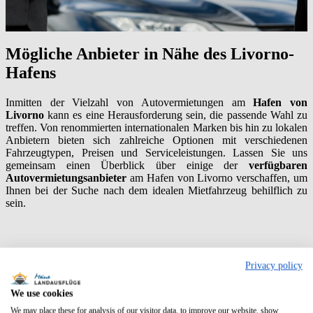
Mögliche Anbieter in Nähe des Livorno-
Hafens
Inmitten der Vielzahl von Autovermietungen am
Hafen von
Livorno
kann es eine Herausforderung sein, die passende Wahl zu
treffen. Von renommierten internationalen Marken bis hin zu lokalen
Anbietern bieten sich zahlreiche Optionen mit verschiedenen
Fahrzeugtypen, Preisen und Serviceleistungen. Lassen Sie uns
gemeinsam einen Überblick über einige der
verfügbaren
Autovermietungsanbieter
am Hafen von Livorno verschaffen, um
Ihnen bei der Suche nach dem idealen Mietfahrzeug behilflich zu
sein.
Avis
Privacy policy
We use cookies
Am Hafen von
Livorno
steht Ihnen mit
Avis
eine angesehene
We may place these for analysis of our visitor data, to improve our website, show