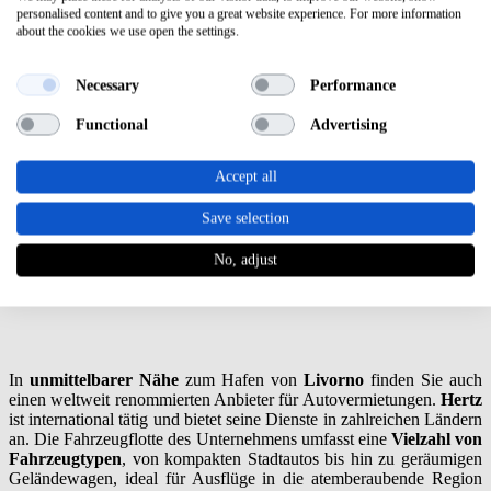
Autovermietung zur Verfügung. Avis ist bekannt für ihre
breite
personalised content and to give you a great website experience. For more information
about the cookies we use open the settings.
Palette
an Fahrzeugen, die sich perfekt für die Erkundung der
engen Gassen der Stadt oder für Fahrten entlang der malerischen
Küste eignen. Von kompakten Stadtautos bis hin zu geräumigen
Necessary
Performance
Familienwagen bietet Avis Fahrzeuge
für jeden Bedarf
und
jedes
Budget
. Profitieren Sie von transparenten Mietbedingungen,
Functional
Advertising
zuverlässigem Service und praktischen Extras, um Ihren Aufenthalt
noch angenehmer zu gestalten. Besonders hervorzuheben ist, dass
Ihr Mietwagen
keine Kilometerbegrenzung
hat, was Ihnen die
Accept all
Freiheit gibt, Ihren Aufenthalt in Italien entspannt und flexibel zu
gestalten.
Save selection
No, adjust
Hertz
In
unmittelbarer Nähe
zum Hafen von
Livorno
finden Sie auch
einen weltweit renommierten Anbieter für Autovermietungen.
Hertz
ist international tätig und bietet seine Dienste in zahlreichen Ländern
an. Die Fahrzeugflotte des Unternehmens umfasst eine
Vielzahl von
Fahrzeugtypen
, von kompakten Stadtautos bis hin zu geräumigen
Geländewagen, ideal für Ausflüge in die atemberaubende Region