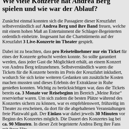
Wie viele Konzerte hat Andrea Berg
spielen und wie war der Ablauf?
Zunächst einmal konnten sich die Passagiere dieser Kreuzfahrt
selbstverständlich auf
Andrea Berg und ihre Band
freuen, welche
mit einem hohen Maß an Entertainment die Schlager-Begeisterten
ordentlich einheizte. Insgesamt hat die Chartstürmerin auf der
Kreuzfahrt
3 Live-Konzerte im Theater
gespielt.
Dabei ist zu beachten, dass
pro Reiseteilnehmer nur ein Ticket
für
eines der Konzerte gebucht werden konnte. So sollte garantiert
werden, dass jeder Gast die Möglichkeit erhält, an einem Konzert
von Andrea Berg teilzunehmen. Selbstverständlich waren die
Tickets für die Konzerte bereits im Preis der Kreuzfahrt inkludiert,
wodurch Sie sich keine weiteren Gedanken um zusätzliche Kosten
machen mussten und dieses Erlebnis der Extraklasse in Ruhe
genießen konnten. Wichtig zu berücksichtigen war, dass die Tickets
bereits
ca. 3 Monate vor Reisebeginn
im Bereich „Meine Reise“
reservierbar waren. Um sich zudem die besten Plätze während des
Konzertes sichern zu können, war es empfehlenswert, frühzeitig im
Theater zu erscheinen, da dort für die abgehaltenen Veranstaltungen
freie Platzwahl galt. Der
Einlass
war dabei jeweils
30
Minuten
vor
Beginn des Konzertes möglich. Die Dauert des Konzertes lag bei
ca. 90 Minuten
. In dieser Zeit begeisterte Andrea Berg ihre Fans