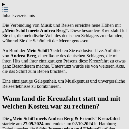
Inhaltsverzeichnis
Die Verbindung von Musik und Reisen erreichte neue Höhen mit
„Mein Schiff meets Andrea Berg“
. Diese besondere Kreuzfahrt lut
Sie ein, die melodische Welt des deutschen Schlagers zu erkunden,
während Sie die Schönheit der Meere genossen.
An Bord der
Mein Schiff 7
erlebten Sie exklusive Live-Auftritte
von
Andrea Berg
, einer Ikone des deutschen Schlagers, die mit
ihren Hits und ihrer einzigartigen Präsenz diese Kreuzfahrt zu etwas
ganz Besonderem machte. Unterstützt wurde sie von weiteren Acts,
die das Schiff zum Beben brachten.
Eine einzigartige Gelegenheit, um Musikgenuss und unvergessliche
Reiseerlebnisse zu kombinieren.
Wann fand die Kreuzfahrt statt und mit
welchen Kosten war zu rechnen?
Die
„Mein Schiff meets Andrea Berg & Friends“ Kreuzfahrt
startete am
27.09.2024
und endete am
02.10.2024
in Hamburg.
Dabei wurden die Städte
Invergordon und Kirkwall
auf den