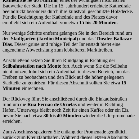
Kathedrale Sé do Funchal
, eines der wichtigsten historischen
Bauwerke der Stadt. Die im 15. Jahrhundert errichtete Kathedrale
beeindruckt besonders durch ihre kunstvoll geschnitzte Holzdecke.
Für die Besichtigung der Kathedrale und des Platzes davor
empfiehlt sich ein Aufenthalt von etwa
15 bis 20 Minuten
.
Nur wenige Schritte entfernt gelangen Sie in den Bereich rund um
den
Stadtgarten (Jardim Municipal)
und das
Theater Baltazar
Dias
. Dieser grüne und ruhige Teil der Innenstadt bietet eine
angenehme Abwechslung zum lebhafteren Markttreiben.
Anschließend setzen Sie Ihren Rundgang in Richtung der
Seilbahnstation nach Monte
fort. Auch wenn Sie die Seilbahn
nicht nutzen, lohnt sich ein Aufenthalt in diesem Bereich, um das
Treiben zu beobachten und den Blick auf die höher gelegenen
Stadtteile zu genießen. Für diesen Abschnitt sollten Sie etwa
15
Minuten
einrechnen.
Der Rückweg führt Sie anschließend durch die Einkaufsstraßen
rund um die
Rua Fernão de Ornelas
und weiter in Richtung
Hafen. Unterwegs bleibt noch Zeit für einen Kaffee oder ein Eis,
bevor Sie nach etwa
30 bis 40 Minuten
wieder die Uferpromenade
erreichen.
Zum Abschluss spazieren Sie entlang der Promenade gemütlich
zurück zum Kreuzfahrthafen. Während dieses letzten Abschnitts