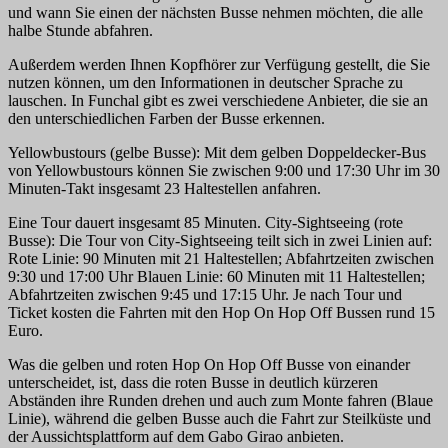
und wann Sie einen der nächsten Busse nehmen möchten, die alle
halbe Stunde abfahren.
Außerdem werden Ihnen Kopfhörer zur Verfügung gestellt, die Sie
nutzen können, um den Informationen in deutscher Sprache zu
lauschen. In Funchal gibt es zwei verschiedene Anbieter, die sie an
den unterschiedlichen Farben der Busse erkennen.
Yellowbustours (gelbe Busse): Mit dem gelben Doppeldecker-Bus
von Yellowbustours können Sie zwischen 9:00 und 17:30 Uhr im 30
Minuten-Takt insgesamt 23 Haltestellen anfahren.
Eine Tour dauert insgesamt 85 Minuten. City-Sightseeing (rote
Busse): Die Tour von City-Sightseeing teilt sich in zwei Linien auf:
Rote Linie: 90 Minuten mit 21 Haltestellen; Abfahrtzeiten zwischen
9:30 und 17:00 Uhr Blauen Linie: 60 Minuten mit 11 Haltestellen;
Abfahrtzeiten zwischen 9:45 und 17:15 Uhr. Je nach Tour und
Ticket kosten die Fahrten mit den Hop On Hop Off Bussen rund 15
Euro.
Was die gelben und roten Hop On Hop Off Busse von einander
unterscheidet, ist, dass die roten Busse in deutlich kürzeren
Abständen ihre Runden drehen und auch zum Monte fahren (Blaue
Linie), während die gelben Busse auch die Fahrt zur Steilküste und
der Aussichtsplattform auf dem Gabo Girao anbieten.