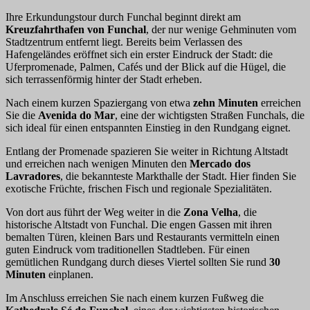
Ihre Erkundungstour durch Funchal beginnt direkt am
Kreuzfahrthafen von Funchal
, der nur wenige Gehminuten vom
Stadtzentrum entfernt liegt. Bereits beim Verlassen des
Hafengeländes eröffnet sich ein erster Eindruck der Stadt: die
Uferpromenade, Palmen, Cafés und der Blick auf die Hügel, die
sich terrassenförmig hinter der Stadt erheben.
Nach einem kurzen Spaziergang von etwa
zehn Minuten
erreichen
Sie die
Avenida do Mar
, eine der wichtigsten Straßen Funchals, die
sich ideal für einen entspannten Einstieg in den Rundgang eignet.
Entlang der Promenade spazieren Sie weiter in Richtung Altstadt
und erreichen nach wenigen Minuten den
Mercado dos
Lavradores
, die bekannteste Markthalle der Stadt. Hier finden Sie
exotische Früchte, frischen Fisch und regionale Spezialitäten.
Von dort aus führt der Weg weiter in die
Zona Velha
, die
historische Altstadt von Funchal. Die engen Gassen mit ihren
bemalten Türen, kleinen Bars und Restaurants vermitteln einen
guten Eindruck vom traditionellen Stadtleben. Für einen
gemütlichen Rundgang durch dieses Viertel sollten Sie rund
30
Minuten
einplanen.
Im Anschluss erreichen Sie nach einem kurzen Fußweg die