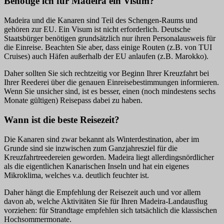
Benötige ich für Madeira ein Visum?
Madeira und die Kanaren sind Teil des Schengen-Raums und
gehören zur EU. Ein Visum ist nicht erforderlich. Deutsche
Staatsbürger benötigen grundsätzlich nur ihren Personalausweis für
die Einreise. Beachten Sie aber, dass einige Routen (z.B. von TUI
Cruises) auch Häfen außerhalb der EU anlaufen (z.B. Marokko).
Daher sollten Sie sich rechtzeitig vor Beginn Ihrer Kreuzfahrt bei
Ihrer Reederei über die genauen Einreisebestimmungen informieren.
Wenn Sie unsicher sind, ist es besser, einen (noch mindestens sechs
Monate gültigen) Reisepass dabei zu haben.
Wann ist die beste Reisezeit?
Die Kanaren sind zwar bekannt als Winterdestination, aber im
Grunde sind sie inzwischen zum Ganzjahresziel für die
Kreuzfahrtreedereien geworden. Madeira liegt allerdingsnördlicher
als die eigentlichen Kanarischen Inseln und hat ein eigenes
Mikroklima, welches v.a. deutlich feuchter ist.
Daher hängt die Empfehlung der Reisezeit auch und vor allem
davon ab, welche Aktivitäten Sie für Ihren Madeira-Landausflug
vorziehen: für Strandtage empfehlen sich tatsächlich die klassischen
Hochsommermonate.