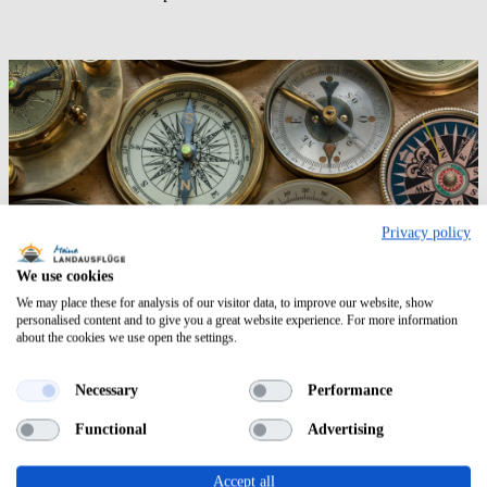
Privacy policy
We use cookies
We may place these for analysis of our visitor data, to improve our website, show
personalised content and to give you a great website experience. For more information
about the cookies we use open the settings.
Auf Entdeckerkurs
Necessary
Performance
Im August 2025 bis September 2025 kann schließlich die „Auf
Functional
Advertising
Entdeckerkurs“-Variante mit ihren Angeboten überzeugen. Auch
hier handelt es sich, wie bei den beiden Vorgängern, um eine
Accept all
Transreise
, allerdings startet diese in Hamburg und führt über