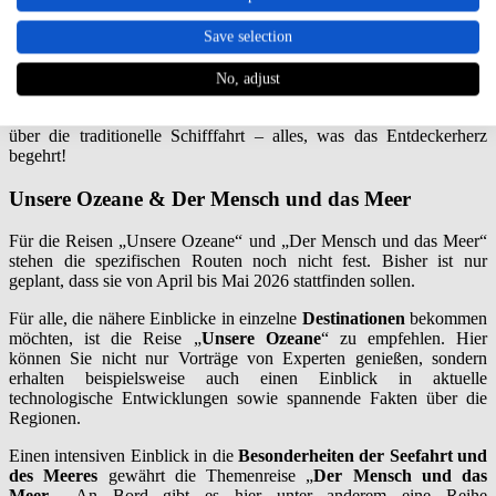
Nordeuropa und Kanada bis in die USA nach Bayonne mit einer
Save selection
Dauer von
15 Tagen
.
Neben spannenden
Vorträgen
von Experten, werden eine Reihe
No, adjust
von
Bildern
,
Filmsequenzen
und
themenspezifische Berichte
präsentiert, wie beispielsweise über Hafenfeste, Lotsen, Werften und
über die traditionelle Schifffahrt – alles, was das Entdeckerherz
begehrt!
Unsere Ozeane & Der Mensch und das Meer
Für die Reisen „Unsere Ozeane“ und „Der Mensch und das Meer“
stehen die spezifischen Routen noch nicht fest. Bisher ist nur
geplant, dass sie von April bis Mai 2026 stattfinden sollen.
Für alle, die nähere Einblicke in einzelne
Destinationen
bekommen
möchten, ist die Reise „
Unsere Ozeane
“ zu empfehlen. Hier
können Sie nicht nur Vorträge von Experten genießen, sondern
erhalten beispielsweise auch einen Einblick in aktuelle
technologische Entwicklungen sowie spannende Fakten über die
Regionen.
Einen intensiven Einblick in die
Besonderheiten der Seefahrt und
des Meeres
gewährt die Themenreise „
Der Mensch und das
Meer
„. An Bord gibt es hier unter anderem eine Reihe