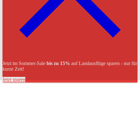
Jetzt im Sommer-Sale
bis zu 15%
auf Landausflüge sparen - nur für
kurze Zeit!
Jetzt sparen