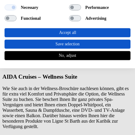
AIDAvita. Möglich ist hier zum Beispiel das Body & Soul Paket mit
Necessary
Performance
Leistungen wie einer Führung durch den Spa-Bereich und
Teezeremonie zur Begrüßung sowie ein Yoga- und Sport-Workshop
Functional
Advertising
in der Gruppe und viele weitere.
AIDA Cruises – Wellness Day
Accept all
Möchten Sie sich auf Ihrer AIDA Kreuzfahrt einen Tag nur Ihrer
Save selection
Entspannung, Bewegung und Gesundheit widmen? Dann eignet
sich eine Tageskarte für den den „Body & Soul Wellness Day“
No, adjust
besonders. Wenn Sie eine Kreuzfahrt ab sieben Tagen unternehmen,
steht Ihnen ein Tag voller Spa-Erholung nichts mehr im Wege.
AIDA Cruises – Wellness Suite
Wie Sie auch in der Wellness-Broschüre nachlesen können, gibt es
für extra viel Komfort und Privatsphäre die Option, die Wellness
Suite zu buchen. Sie beschert Ihnen Ihr ganz privates Spa-
Vergnügen und bietet Ihnen einen Doppel-Whirlpool, ein
Wasserbett, Sauna & Dampfdusche, eine DVD- und TV-Anlage
sowie einen Balkon. Darüber hinaus werden Ihnen hier die
besonderen Produkte von Ligne St Barth aus der Karibik zur
Verfügung gestellt.