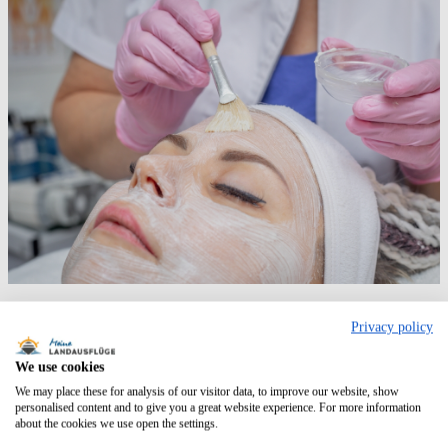
AIDA Cruises – Verwöhnpakete
Privacy policy
Eine andere Möglichkeit, das Wellness-Programm von AIDA
We use cookies
reichlich auszukosten, ist das Buchen eines der Verwöhnpakete,
welche verschiedene SPA-Angebote für Ihre Wellnessreise
We may place these for analysis of our visitor data, to improve our website, show
beinhalten. Diese sind buchbar für die AIDAbella, AIDAblu,
personalised content and to give you a great website experience. For more information
AIDAdiva, AIDAluna, AIDAmar, AIDAsol sowie die AIDAstella.
about the cookies we use open the settings.
Ausgenommen sind die AIDAaura, AIDAcara, AIDAmira und die