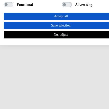
Functional
Advertising
Accept all
Save selection
No, adjust