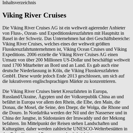
Inhaltsverzeichnis
Viking River Cruises
Die Viking River Cruises AG ist ein weltweit agierender Anbieter
von Fluss-, Ozean- und Expeditionskreuzfahrten mit Hauptsitz in
Basel in der Schweiz. Das Unternehmen hat drei Geschäftsbereiche:
Viking River Cruises, welches eines der weltweit größten
Flusskreuzfahrtunternehmen ist, Viking Ocean Cruises und Viking
Expeditions. 2006 erzielte die Viking River Cruises AG einen
Umsatz von über 200 Millionen US-Dollar und beschäftigt weltweit
rund 1700 Mitarbeiter an Bord und an Land. Es gab auch eine
deutsche Niederlassung in Köln, die Viking Flusskreuzfahrten
GmbH. Diese wurde jedoch Ende 2013 geschlossen, um sich auf
die lukrativeren englischsprachigen Märkte zu konzentrieren.
Die Viking River Cruises bietet Kreuzfahrten in Europa,
Russland/Ukraine, Ägypten und der Volksrepublik China an und
befährt in Europa vor allem den Rhein, die Elbe, den Main, die
Donau, die Mosel, die Seine, den Dnepr, die Wolga, die Rhone und
die Douro. In Nordafrika werden der Nil und der Nassersee und in
China der Jangtse, in Südostasien der Irrawaddy und der Mekong
befahren. Im Mittelpunkt der Reisen stehen Landschaften und
Kulturgüter, daher werden zahlreiche UNESCO-Welterbestätten in