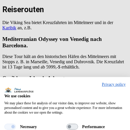
Reiserouten
Die Viking Sea bietet Kreuzfahrten im Mittelmeer und in der
Karibik
an, z.B.
Mediterranian Odyssey von Venedig nach
Barcelona.
Diese Tour hält an den historischen Häfen des Mittelmeers mit
Stopps z. B. in Marseille, Venedig und Dubrovnik. Die Kreuzfahrt
ist 13 Tage lang und ab 5999,-$ erhältlich.
Caribbean Islands Adventure
Privacy policy
Diese Route setzt kulturelle und landschaftliche Schwerpunkte und
hält unter anderem in Barbados und St. Kitts. Die Kreuzfahrt ist
We use cookies
ebenfalls 13 Tage lang und ab 3999,-$ erhältlich
We may place these for analysis of our visitor data, to improve our website, show
personalised content and to give you a great website experience. For more information
Aktuelle Position
about the cookies we use open the settings.
Die Viking Sea ist stets in den schönsten Ecken der Karibik und des
Necessary
Performance
Mittelmeers unterwegs. Wenn ihr sehen möchtet, in welchen