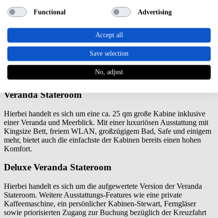
Gefilden sich die Viking Sea gerade rumtreibt, haben wir hier das
Functional
Advertising
Schiffsradar
für euch.
Die Kabinen
Accept all
Save selection
Die schönsten Inseln und Ausflugsziele sind nichts wert, wenn man
keine passende Schiffskabine hat. Die Viking Sea bietet Kabinen für
No, adjust
alle möglichen Geschmäcker und Vorlieben:
Veranda Stateroom
Hierbei handelt es sich um eine ca. 25 qm große Kabine inklusive
einer Veranda und Meerblick. Mit einer luxuriösen Ausstattung mit
Kingsize Bett, freiem WLAN, großzügigem Bad, Safe und einigem
mehr, bietet auch die einfachste der Kabinen bereits einen hohen
Komfort.
Deluxe Veranda Stateroom
Hierbei handelt es sich um die aufgewertete Version der Veranda
Stateroom. Weitere Ausstattungs-Features wie eine private
Kaffeemaschine, ein persönlicher Kabinen-Stewart, Ferngläser
sowie priorisierten Zugang zur Buchung bezüglich der Kreuzfahrt