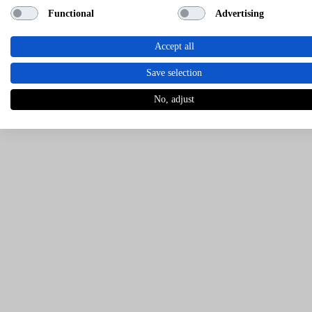
Functional
Advertising
Accept all
Save selection
No, adjust