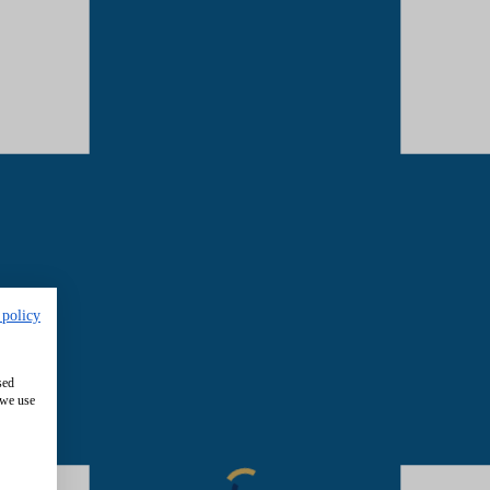
 policy
sed
 we use