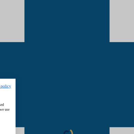
 policy
sed
 we use