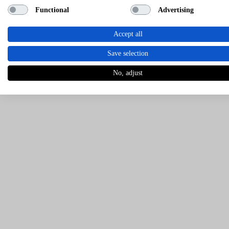
Functional
Advertising
Accept all
Save selection
No, adjust