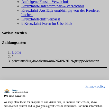
Auf eigene Faust – Verzeichnis
Kreuzfahrt-Hafenterminals – Verzeichnis
Kreuzfahrt-Ausflüge unabhängig von der Reederei
buchen
Kreuzfahrtschiff verpasst
9 Kreuzfahrt-Foren im Überblick
Soziale Medien
Zahlungsarten
Home
/
privatausflug-in-salerno-am-26-09-2019-gruppe-lehmann
Privacy policy
We use cookies
We may place these for analysis of our visitor data, to improve our website, show
personalised content and to give you a great website experience. For more information