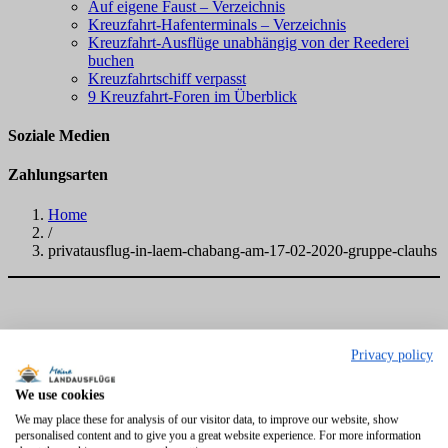
Auf eigene Faust – Verzeichnis
Kreuzfahrt-Hafenterminals – Verzeichnis
Kreuzfahrt-Ausflüge unabhängig von der Reederei
buchen
Kreuzfahrtschiff verpasst
9 Kreuzfahrt-Foren im Überblick
Soziale Medien
Zahlungsarten
Home
/
privatausflug-in-laem-chabang-am-17-02-2020-gruppe-clauhs
Privacy policy
We use cookies
We may place these for analysis of our visitor data, to improve our website, show
personalised content and to give you a great website experience. For more information