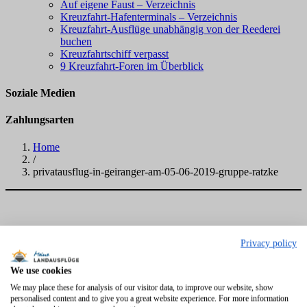
Auf eigene Faust – Verzeichnis
Kreuzfahrt-Hafenterminals – Verzeichnis
Kreuzfahrt-Ausflüge unabhängig von der Reederei
buchen
Kreuzfahrtschiff verpasst
9 Kreuzfahrt-Foren im Überblick
Soziale Medien
Zahlungsarten
Home
/
privatausflug-in-geiranger-am-05-06-2019-gruppe-ratzke
Privacy policy
We use cookies
We may place these for analysis of our visitor data, to improve our website, show
personalised content and to give you a great website experience. For more information