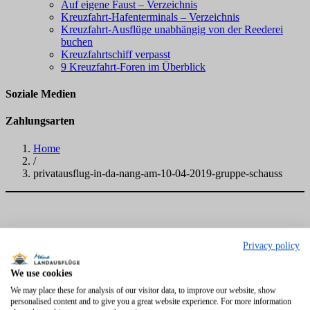
Auf eigene Faust – Verzeichnis
Kreuzfahrt-Hafenterminals – Verzeichnis
Kreuzfahrt-Ausflüge unabhängig von der Reederei
buchen
Kreuzfahrtschiff verpasst
9 Kreuzfahrt-Foren im Überblick
Soziale Medien
Zahlungsarten
Home
/
privatausflug-in-da-nang-am-10-04-2019-gruppe-schauss
Privacy policy
We use cookies
We may place these for analysis of our visitor data, to improve our website, show
personalised content and to give you a great website experience. For more information