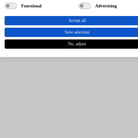
Functional
Advertising
Accept all
Save selection
No, adjust