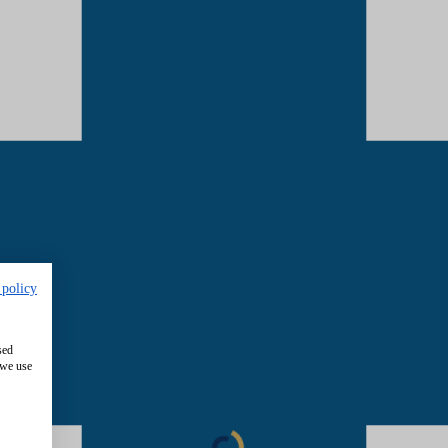
 policy
sed
 we use