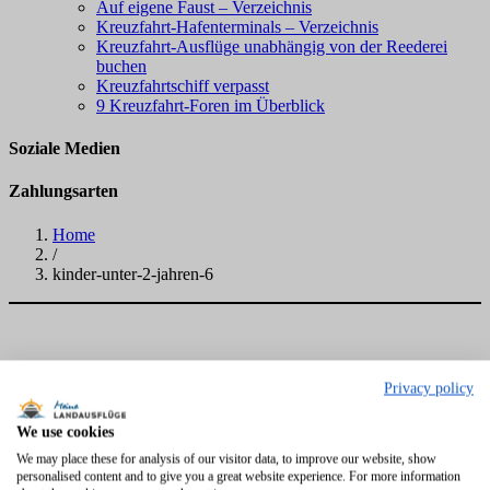
Auf eigene Faust – Verzeichnis
Kreuzfahrt-Hafenterminals – Verzeichnis
Kreuzfahrt-Ausflüge unabhängig von der Reederei
buchen
Kreuzfahrtschiff verpasst
9 Kreuzfahrt-Foren im Überblick
Soziale Medien
Zahlungsarten
Home
/
kinder-unter-2-jahren-6
Privacy policy
We use cookies
We may place these for analysis of our visitor data, to improve our website, show
personalised content and to give you a great website experience. For more information