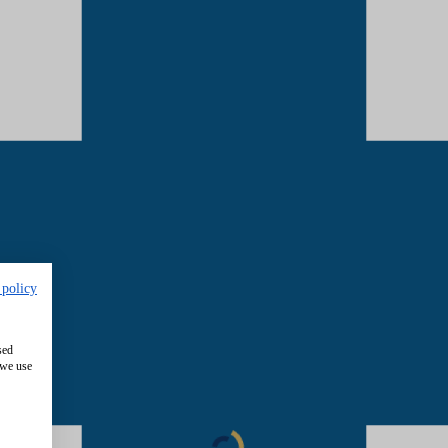
 policy
sed
 we use