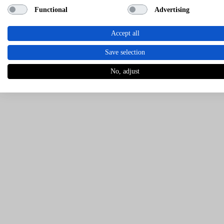
Functional
Advertising
Accept all
Save selection
No, adjust