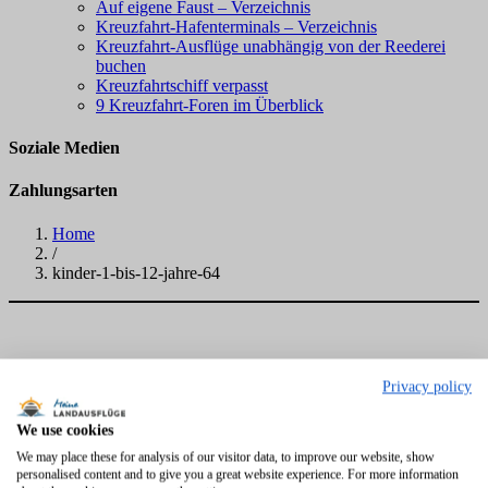
Auf eigene Faust – Verzeichnis
Kreuzfahrt-Hafenterminals – Verzeichnis
Kreuzfahrt-Ausflüge unabhängig von der Reederei
buchen
Kreuzfahrtschiff verpasst
9 Kreuzfahrt-Foren im Überblick
Soziale Medien
Zahlungsarten
Home
/
kinder-1-bis-12-jahre-64
Privacy policy
We use cookies
We may place these for analysis of our visitor data, to improve our website, show
personalised content and to give you a great website experience. For more information