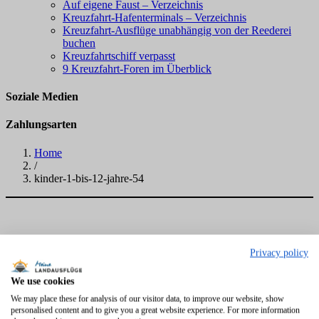
Auf eigene Faust – Verzeichnis
Kreuzfahrt-Hafenterminals – Verzeichnis
Kreuzfahrt-Ausflüge unabhängig von der Reederei
buchen
Kreuzfahrtschiff verpasst
9 Kreuzfahrt-Foren im Überblick
Soziale Medien
Zahlungsarten
Home
/
kinder-1-bis-12-jahre-54
Privacy policy
We use cookies
We may place these for analysis of our visitor data, to improve our website, show
personalised content and to give you a great website experience. For more information