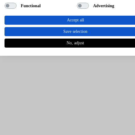
Functional
Advertising
Accept all
Save selection
No, adjust