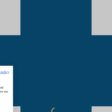
 policy
sed
 we use