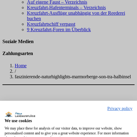
Auf eigene Faust – Verzeichnis
Kreuzfahrt-Hafenterminals – Verzeichnis
Kreuzfahrt-Ausflüge unabhängig von der Reederei
buchen
Kreuzfahrtschiff verpasst
9 Kreuzfahrt-Foren im Überblick
Soziale Medien
Zahlungsarten
Home
/
faszinierende-naturhighlights-marmorberge-son-tra-halbinsel
Privacy policy
We use cookies
We may place these for analysis of our visitor data, to improve our website, show
personalised content and to give you a great website experience. For more information