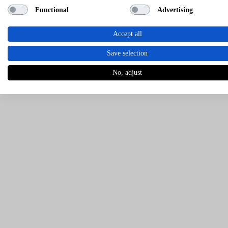
Functional
Advertising
Accept all
Save selection
No, adjust