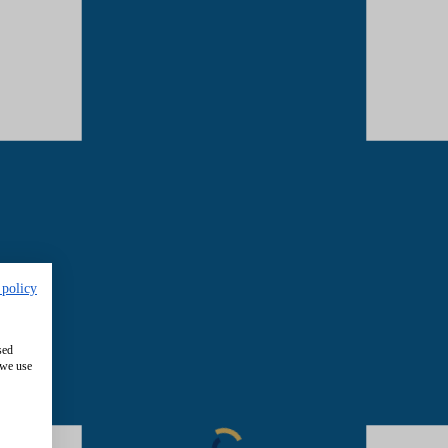
 policy
sed
 we use