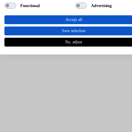
Functional
Advertising
Accept all
Save selection
No, adjust