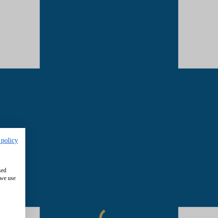
 policy
sed
 we use