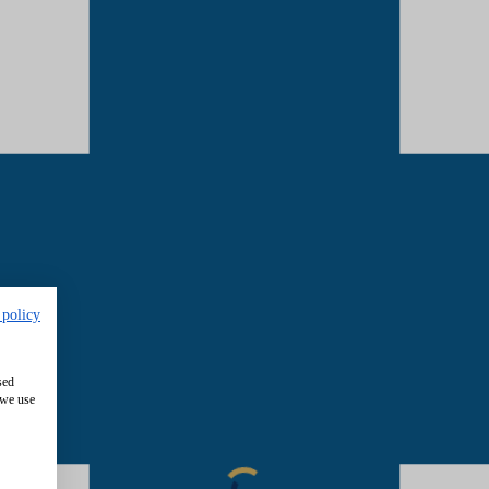
 policy
sed
 we use