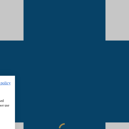
 policy
sed
 we use