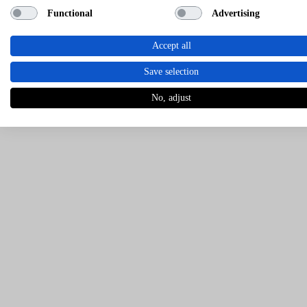
Functional
Advertising
Accept all
Save selection
No, adjust